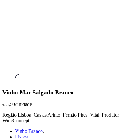
Vinhos
Vinho Mar Salgado Branco
a
Copo
,
€ 3,50/unidade
Vinho
Mar
Região Lisboa, Castas Arinto, Fernão Pires, Vital. Produtor
Salgado
WineConcept
Branco
Vinho Branco
,
€
Lisboa
,
3,50/unidade