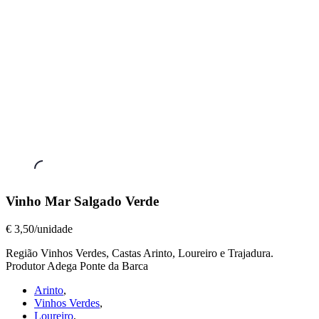
Vinhos
Vinho Mar Salgado Verde
a
Copo
,
€ 3,50/unidade
Vinho
Mar
Região Vinhos Verdes, Castas Arinto, Loureiro e Trajadura.
Salgado
Produtor Adega Ponte da Barca
Verde
Arinto
,
€
Vinhos Verdes
,
3,50/unidade
Loureiro
,