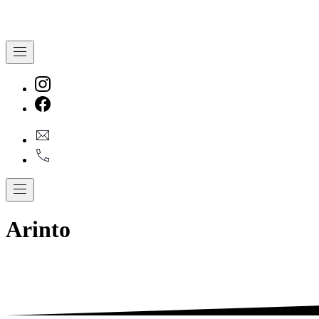
Navigation
New
Window
New
geral@dmare.pt
Window
917774486
Navigation
Arinto