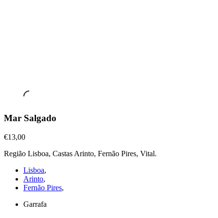
Vinhos
Mar Salgado
Brancos
,
Mar
€13,00
Salgado
Região Lisboa, Castas Arinto, Fernão Pires, Vital.
€13,00
Lisboa
,
Arinto
,
Fernão Pires
,
Garrafa