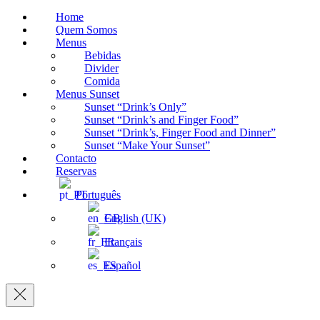
Home
Quem Somos
Menus
Bebidas
Divider
Comida
Menus Sunset
Sunset “Drink’s Only”
Sunset “Drink’s and Finger Food”
Sunset “Drink’s, Finger Food and Dinner”
Sunset “Make Your Sunset”
Contacto
Reservas
Português
English (UK)
Français
Español
Navigation