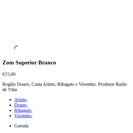
Vinhos
Zom Superior Branco
Brancos
,
Zom
€15,00
Superior
Região Douro, Casta Arinto, Ribagato e Viosinho. Produtor Barão
Branco
de Vilar
€15,00
Arinto
,
Douro
,
Ribagato
,
Viosinho
,
Garrafa