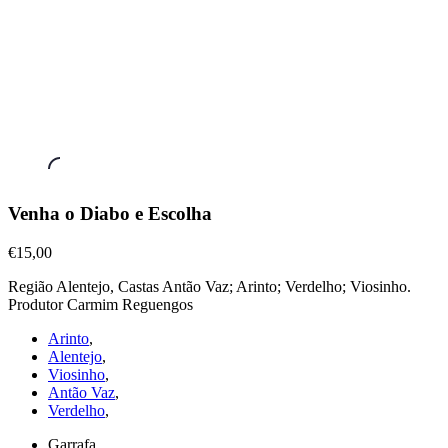
Vinhos
Venha o Diabo e Escolha
Brancos
,
Venha
€15,00
o
Região Alentejo, Castas Antão Vaz; Arinto; Verdelho; Viosinho.
Diabo
Produtor Carmim Reguengos
e
Escolha
Arinto
,
€15,00
Alentejo
,
Viosinho
,
Antão Vaz
,
Verdelho
,
Garrafa