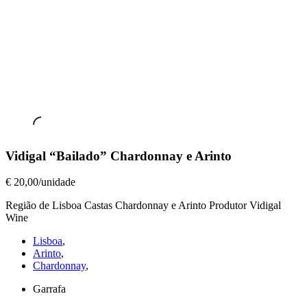
Vinhos
Vidigal “Bailado” Chardonnay e Arinto
Brancos
,
Vidigal
€ 20,00/unidade
“Bailado”
Região de Lisboa Castas Chardonnay e Arinto Produtor Vidigal
Chardonnay
Wine
e
Arinto
Lisboa
,
€
Arinto
,
20,00/unidade
Chardonnay
,
Garrafa