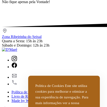
Não fique apenas pela Vontade!
Zona
Ribeirinha
Zona Ribeirinha do Seixal
do
Quarta a Sexta: 15h às 23h
Seixal
Sábado e Domingo: 12h às 23h
New
Window
New
geral@dmare.pt
Window
917774486
Politica de Cookies Este site utiliza
cookies para melhorar e otimizar a
Política de Privacidade
Livro de Reclamações
sua experiência de navegação. Para
Made by WIPdesign
mais informações ver a nossa