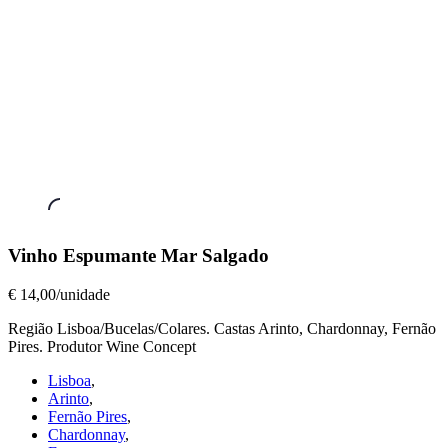
Vinhos
Vinho Espumante Mar Salgado
Espumantes
,
Vinho
€ 14,00/unidade
Espumante
Região Lisboa/Bucelas/Colares. Castas Arinto, Chardonnay, Fernão
Mar
Pires. Produtor Wine Concept
Salgado
€
Lisboa
,
14,00/unidade
Arinto
,
Fernão Pires
,
Chardonnay
,