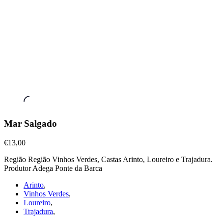
Vinhos
Mar Salgado
Verdes
,
Mar
€13,00
Salgado
Região Região Vinhos Verdes, Castas Arinto, Loureiro e Trajadura.
€13,00
Produtor Adega Ponte da Barca
Arinto
,
Vinhos Verdes
,
Loureiro
,
Trajadura
,