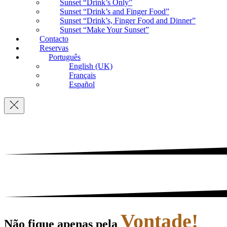
Sunset “Drink’s Only”
Sunset “Drink’s and Finger Food”
Sunset “Drink’s, Finger Food and Dinner”
Sunset “Make Your Sunset”
Contacto
Reservas
Português
English (UK)
Français
Español
Navigation
Vontade!
Não fique apenas pela