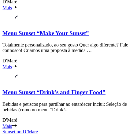
D'Maré
Zona
Mais
Ribeirinha
do
Seixal
Seixal
Menu Sunset “Make Your Sunset”
Setúbal
Totalmente personalizado, ao seu gosto Quer algo diferente? Fale
connosco! Criamos uma proposta à medida …
D'Maré
Zona
Mais
Ribeirinha
do
Seixal
Seixal
Menu Sunset “Drink’s and Finger Food”
Setúbal
Bebidas e petiscos para partilhar ao entardecer Inclui: Seleção de
bebidas (como no menu “Drink’s …
D'Maré
Zona
Mais
Ribeirinha
Sunset no D’Maré
do