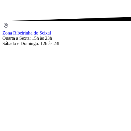
Seixal
Seixal
Setúbal
Zona
Ribeirinha
Zona Ribeirinha do Seixal
do
Quarta a Sexta: 15h às 23h
Seixal
Sábado e Domingo: 12h às 23h