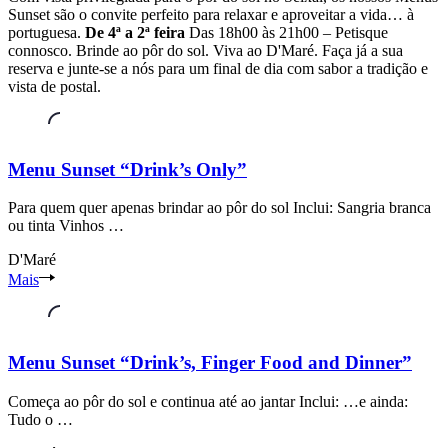
Sunset são o convite perfeito para relaxar e aproveitar a vida… à
portuguesa.
De 4ª a 2ª feira
Das 18h00 às 21h00 – Petisque
connosco. Brinde ao pôr do sol. Viva ao D'Maré. Faça já a sua
reserva e junte-se a nós para um final de dia com sabor a tradição e
vista de postal.
Menu Sunset “Drink’s Only”
Para quem quer apenas brindar ao pôr do sol Inclui: Sangria branca
ou tinta Vinhos …
D'Maré
Zona
Mais
Ribeirinha
do
Seixal
Seixal
Menu Sunset “Drink’s, Finger Food and Dinner”
Setúbal
Começa ao pôr do sol e continua até ao jantar Inclui: …e ainda:
Tudo o …