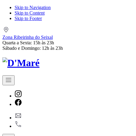
Skip to Navigation
Skip to Content
Skip to Footer
Zona
Ribeirinha
Zona Ribeirinha do Seixal
do
Quarta a Sexta: 15h às 23h
Seixal
Sábado e Domingo: 12h às 23h
Navigation
New
Window
New
geral@dmare.pt
Window
917774486