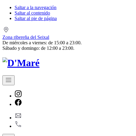
Saltar a la navegación
Saltar al contenido
Saltar al pie de página
Zona
ribereña
Zona ribereña del Seixal
del
De miércoles a viernes: de 15:00 a 23:00.
Seixal
Sábado y domingo: de 12:00 a 23:00.
Navegación
Nueva
ventana
Nueva
general@dmare.pt
ventana
917774486