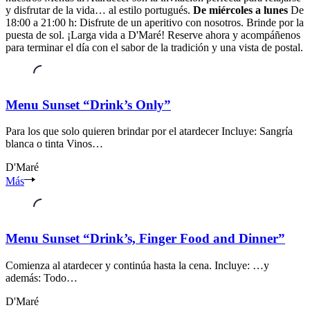
y disfrutar de la vida… al estilo portugués.
De miércoles a lunes
De
18:00 a 21:00 h: Disfrute de un aperitivo con nosotros. Brinde por la
puesta de sol. ¡Larga vida a D'Maré! Reserve ahora y acompáñenos
para terminar el día con el sabor de la tradición y una vista de postal.
Menu Sunset “Drink’s Only”
Para los que solo quieren brindar por el atardecer Incluye: Sangría
blanca o tinta Vinos…
D'Maré
Zona
Más
ribereña
del
Seixal
Seixal
Menu Sunset “Drink’s, Finger Food and Dinner”
Setúbal
Comienza al atardecer y continúa hasta la cena. Incluye: …y
además: Todo…
D'Maré