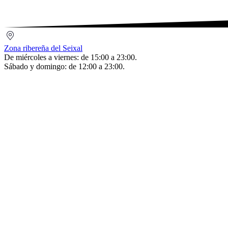
Seixal
Setúbal
Zona
ribereña
Zona ribereña del Seixal
del
De miércoles a viernes: de 15:00 a 23:00.
Seixal
Sábado y domingo: de 12:00 a 23:00.