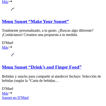
Zona
Más
ribereña
del
Seixal
Seixal
Menu Sunset “Make Your Sunset”
Setúbal
Totalmente personalizado, a tu gusto. ¿Buscas algo diferente?
¡Contáctanos! Creamos una propuesta a tu medida.
D'Maré
Zona
Más
ribereña
del
Seixal
Seixal
Menu Sunset “Drink’s and Finger Food”
Setúbal
Bebidas y snacks para compartir al atardecer Incluye: Selección de
bebidas (según la “Carta de bebidas…
D'Maré
Zona
Más
ribereña
Sunset no D'Maré
del
Seixal