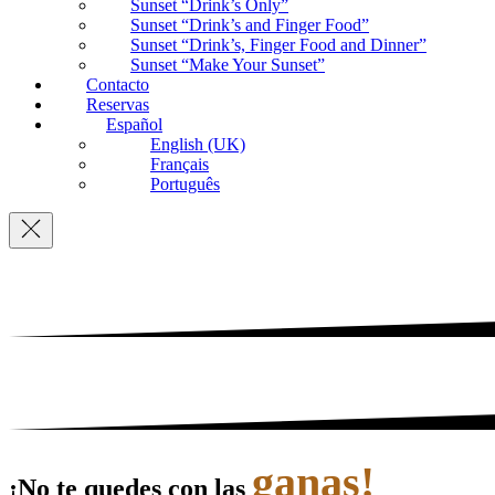
Sunset “Drink’s Only”
Sunset “Drink’s and Finger Food”
Sunset “Drink’s, Finger Food and Dinner”
Sunset “Make Your Sunset”
Contacto
Reservas
Español
English (UK)
Français
Português
Navegación
ganas!
¡No te quedes con las