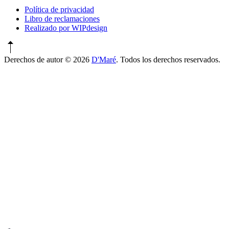
Política de privacidad
Libro de reclamaciones
Realizado por WIPdesign
Derechos de autor © 2026
D'Maré
. Todos los derechos reservados.
Tema
de
WordPress
por
POR
QY
Nueva
ventana