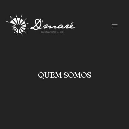
CLO
(ES
NAVIG
QUEM SOMOS