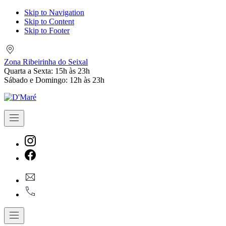
Skip to Navigation
Skip to Content
Skip to Footer
Zona
Ribeirinha
Zona Ribeirinha do Seixal
do
Quarta a Sexta: 15h às 23h
Seixal
Sábado e Domingo: 12h às 23h
Navigation
New
Window
New
geral@dmare.pt
Window
917774486
Navigation