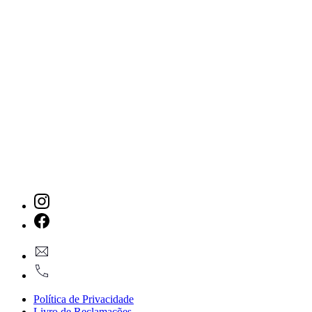
New
Window
New
geral@dmare.pt
Window
917774486
Política de Privacidade
Livro de Reclamações