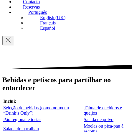
Contacto
Reservas
Português
English (UK)
Français
Español
Navigation
Bebidas e petiscos para partilhar ao
entardecer
Inclui:
Seleção de bebidas (como no menu
Tábua de enchidos e
“Drink’s Only”)
queijos
Pão regional e tostas
Salada de polvo
Moelas ou pica-pau à
Salada de bacalhau
escolha