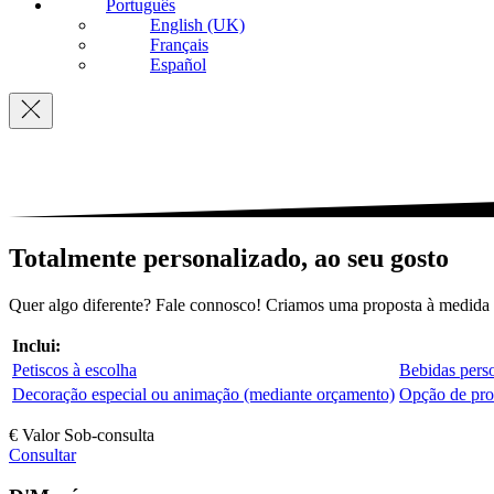
Português
English (UK)
Français
Español
Navigation
Totalmente personalizado, ao seu gosto
Quer algo diferente? Fale connosco! Criamos uma proposta à medida
Inclui:
Petiscos à escolha
Bebidas perso
Decoração especial ou animação (mediante orçamento)
Opção de pro
€ Valor Sob-consulta
Consultar