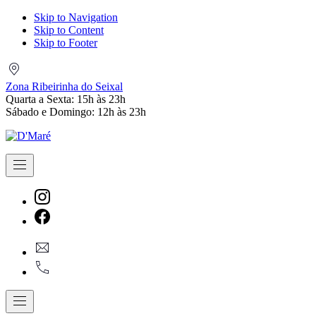
Skip to Navigation
Skip to Content
Skip to Footer
Zona
Ribeirinha
Zona Ribeirinha do Seixal
do
Quarta a Sexta: 15h às 23h
Seixal
Sábado e Domingo: 12h às 23h
Navigation
New
Window
New
geral@dmare.pt
Window
917774486
Navigation