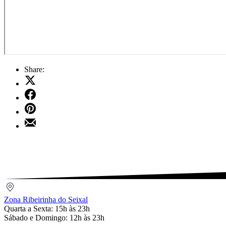
Share:
Share
on
Share
X
on
Share
Facebook
on
Share
Pinterest
by
Email
Zona
Ribeirinha
Zona Ribeirinha do Seixal
do
Quarta a Sexta: 15h às 23h
Seixal
Sábado e Domingo: 12h às 23h