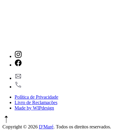
New
Window
New
geral@dmare.pt
Window
917774486
Política de Privacidade
Livro de Reclamações
Made by WIPdesign
Copyright © 2026
D'Maré
. Todos os direitos reservados.
WordPress