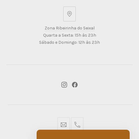
Zona
Ribeirinha
Zona Ribeirinha do Seixal
do
Quarta a Sexta: 15h às 23h
Seixal
Sábado e Domingo: 12h às 23h
New
New
Window
Window
geral@dmare.pt
917774486