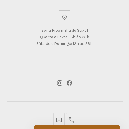
Zona
Ribeirinha
Zona Ribeirinha do Seixal
do
Quarta a Sexta: 15h às 23h
Seixal
Sábado e Domingo: 12h às 23h
New
New
Window
Window
geral@dmare.pt
917774486