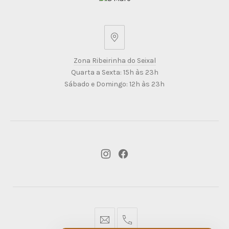
Zona
Ribeirinha
Zona Ribeirinha do Seixal
do
Quarta a Sexta: 15h às 23h
Seixal
Sábado e Domingo: 12h às 23h
New
New
Window
Window
geral@dmare.pt
917774486