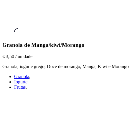
Granolas
,
Granola de Manga/kiwi/Morango
Granola
€ 3,50 / unidade
de
Manga/kiwi/Morango
Granola, iogurte grego, Doce de morango, Manga, Kiwi e Morango
€
3,50
Granola
,
/
Iogurte
,
unidade
Frutas
,