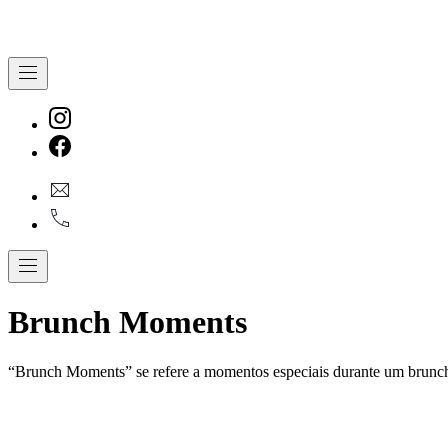
Navigation
New
Window
New
geral@dmare.pt
Window
917774486
Navigation
Brunch Moments
“Brunch Moments” se refere a momentos especiais durante um brunch,