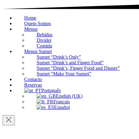
Home
Quem Somos
Menus
Bebidas
Divider
Comida
Menus Sunset
Sunset “Drink’s Only”
Sunset “Drink’s and Finger Food”
Sunset “Drink’s, Finger Food and Dinner”
Sunset “Make Your Sunset”
Contacto
Reservas
Português
English (UK)
Français
Español
Navigation