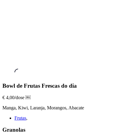
Frutas
Bowl de Frutas Frescas do dia
Frescas
,
Bowl
€ 4,00/dose ￼
de
Manga, Kiwi, Laranja, Morangos, Abacate
Frutas
Frescas
Frutas
,
do
dia
Granolas
€ 4,00/dose