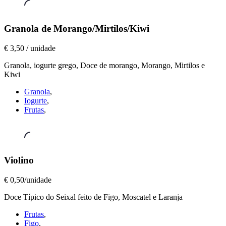
Granolas
,
Granola de Morango/Mirtilos/Kiwi
Granola
€ 3,50 / unidade
de
Morango/Mirtilos/Kiwi
Granola, iogurte grego, Doce de morango, Morango, Mirtilos e
€
Kiwi
3,50
/
Granola
,
unidade
Iogurte
,
Frutas
,
Sobremesas
,
Violino
Violino
€ 0,50/unidade
€
0,50/unidade
Doce Típico do Seixal feito de Figo, Moscatel e Laranja
Frutas
,
Figo
,