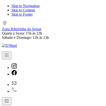
Skip to Navigation
Skip to Content
Skip to Footer
Zona
Ribeirinha
Zona Ribeirinha do Seixal
do
Quarta a Sexta: 15h às 23h
Seixal
Sábado e Domingo: 12h às 23h
Navigation
New
Window
New
geral@dmare.pt
Window
917774486
Navigation