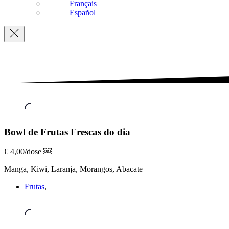
Français
Español
Navigation
Frutas
Bowl de Frutas Frescas do dia
Frescas
,
Bowl
€ 4,00/dose ￼
de
Manga, Kiwi, Laranja, Morangos, Abacate
Frutas
Frescas
Frutas
,
do
dia
€ 4,00/dose
￼