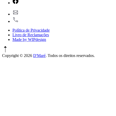
Window
New
geral@dmare.pt
Window
917774486
Política de Privacidade
Livro de Reclamações
Made by WIPdesign
Copyright © 2026
D'Maré
. Todos os direitos reservados.
WordPress
Theme
by
FORQY
New
Window