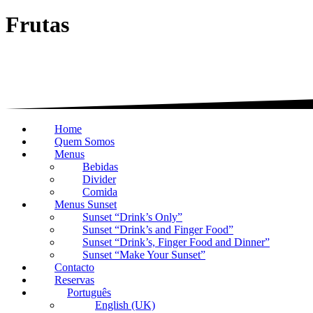
Frutas
Home
Quem Somos
Menus
Bebidas
Divider
Comida
Menus Sunset
Sunset “Drink’s Only”
Sunset “Drink’s and Finger Food”
Sunset “Drink’s, Finger Food and Dinner”
Sunset “Make Your Sunset”
Contacto
Reservas
Português
English (UK)