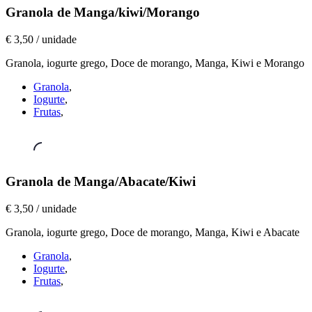
Granolas
,
Granola de Manga/kiwi/Morango
Granola
€ 3,50 / unidade
de
Manga/kiwi/Morango
Granola, iogurte grego, Doce de morango, Manga, Kiwi e Morango
€
3,50
Granola
,
/
Iogurte
,
unidade
Frutas
,
Granolas
,
Granola de Manga/Abacate/Kiwi
Granola
€ 3,50 / unidade
de
Manga/Abacate/Kiwi
Granola, iogurte grego, Doce de morango, Manga, Kiwi e Abacate
€
3,50
Granola
,
/
Iogurte
,
unidade
Frutas
,