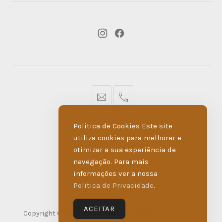
New
New
Window
Window
geral@dmare.pt
917774486
Politica de Cookies Este site
POLÍTICA DE PRIVACIDADE
utiliza cookies para melhorar e
otimizar a sua experiência de
LIVRO DE RECLAMAÇÕES
navegação. Para mais
informações ver a nossa
MADE BY WIPDESIGN
Politica de Privacidade
.
ACEITAR
Copyright © 2026
D'Maré
. Todos os direitos reservados.