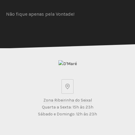
PRESUNTO
Não fique apenas pela Vontade!
€
9,50/dose
Zona
Ribeirinha
Zona Ribeirinha do Seixal
do
Quarta a Sexta: 15h às 23h
Seixal
Sábado e Domingo: 12h às 23h