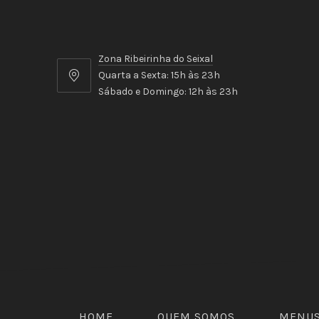
Zona Ribeirinha do Seixal
Quarta a Sexta: 15h às 23h
Zona
Sábado e Domingo: 12h às 23h
Ribeirinha
do
Seixal
HOME
QUEM SOMOS
MENU