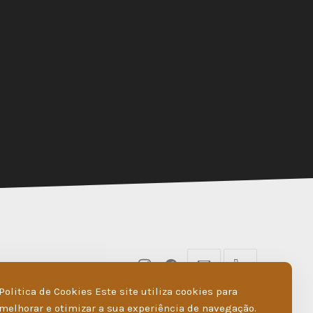
New
New
geral@dmare.pt
917774486
Window
Window
Politica de Cookies Este site utiliza cookies para
melhorar e otimizar a sua experiência de navegação.