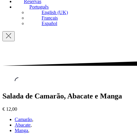
Reservas
Português
English (UK)
Français
Español
Navigation
Saladas
,
Salada de Camarão, Abacate e Manga
Salada
de
€ 12,00
Camarão,
Abacate
Camarão
,
e
Abacate
,
Manga
Manga
,
€