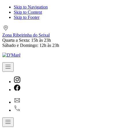
Skip to Navigation
Skip to Content
Skip to Footer
Zona
Ribeirinha
Zona Ribeirinha do Seixal
do
Quarta a Sexta: 15h às 23h
Seixal
Sábado e Domingo: 12h às 23h
Navigation
New
Window
New
geral@dmare.pt
Window
917774486
Navigation