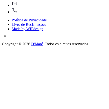
geral@dmare.pt
Window
917774486
Política de Privacidade
Livro de Reclamações
Made by WIPdesign
Copyright © 2026
D'Maré
. Todos os direitos reservados.
WordPress
Theme
by
FORQY
New
Window