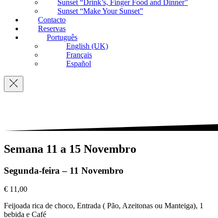
Sunset “Drink’s, Finger Food and Dinner”
Sunset “Make Your Sunset”
Contacto
Reservas
Português
English (UK)
Français
Español
Navigation
Semana 11 a 15 Novembro
Segunda-feira – 11 Novembro
€ 11,00
Feijoada rica de choco, Entrada ( Pão, Azeitonas ou Manteiga), 1
bebida e Café