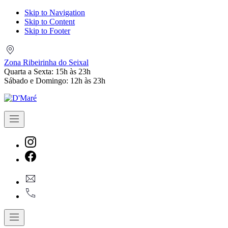
Skip to Navigation
Skip to Content
Skip to Footer
Zona
Ribeirinha
Zona Ribeirinha do Seixal
do
Quarta a Sexta: 15h às 23h
Seixal
Sábado e Domingo: 12h às 23h
Navigation
New
Window
New
geral@dmare.pt
Window
917774486
Navigation