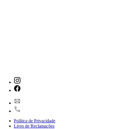
New
Window
New
geral@dmare.pt
Window
917774486
Política de Privacidade
Livro de Reclamações