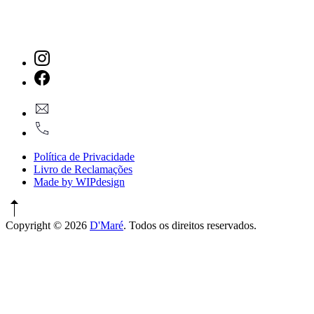
New
Window
New
geral@dmare.pt
Window
917774486
Política de Privacidade
Livro de Reclamações
Made by WIPdesign
Copyright © 2026
D'Maré
. Todos os direitos reservados.
WordPress
Theme
by
FORQY
New
Window