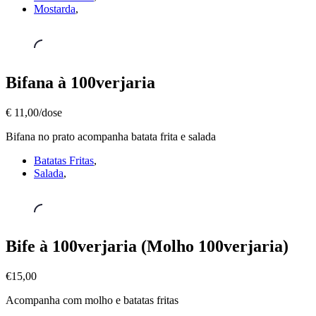
€15,00
Mostarda
,
Prato
Bifana à 100verjaria
Cheio
,
Bifana
€ 11,00/dose
à
100verjaria
Bifana no prato acompanha batata frita e salada
€
11,00/dose
Batatas Fritas
,
Salada
,
Prato
Bife à 100verjaria (Molho 100verjaria)
Cheio
,
Bife
€15,00
à
100verjaria
Acompanha com molho e batatas fritas
(Molho