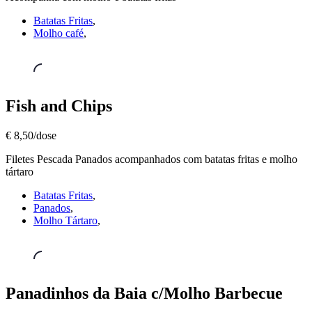
(Molho
Café)
Batatas Fritas
,
€15,00
Molho café
,
Prato
Fish and Chips
Cheio
,
Fish
€ 8,50/dose
and
Chips
Filetes Pescada Panados acompanhados com batatas fritas e molho
€
tártaro
8,50/dose
Batatas Fritas
,
Panados
,
Molho Tártaro
,
Prato
Panadinhos da Baia c/Molho Barbecue
Cheio
,