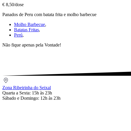
Panadinhos
€ 8,50/dose
da
Baia
Panados de Peru com batata frita e molho barbecue
c/Molho
Barbecue
Molho Barbecue
,
€
Batatas Fritas
,
8,50/dose
Perú
,
Não fique apenas pela Vontade!
Zona
Ribeirinha
Zona Ribeirinha do Seixal
do
Quarta a Sexta: 15h às 23h
Seixal
Sábado e Domingo: 12h às 23h