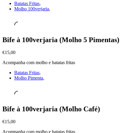
100verjaria)
Batatas Fritas
,
€15,00
Molho 100verjaria
,
Prato
Bife à 100verjaria (Molho 5 Pimentas)
Cheio
,
Bife
€15,00
à
100verjaria
Acompanha com molho e batatas fritas
(Molho
5
Batatas Fritas
,
Pimentas)
Molho Pimenta
,
€15,00
Prato
Bife à 100verjaria (Molho Café)
Cheio
,
Bife
€15,00
à
100verjaria
Acompanha com molho e batatas fritas