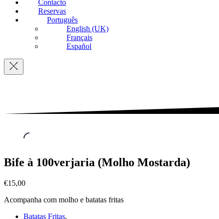
Contacto
Reservas
Português
English (UK)
Français
Español
Navigation
Prato
Bife à 100verjaria (Molho Mostarda)
Cheio
,
Bife
€15,00
à
100verjaria
Acompanha com molho e batatas fritas
(Molho
Mostarda)
Batatas Fritas
,