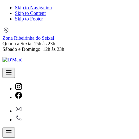
Skip to Navigation
Skip to Content
Skip to Footer
Zona
Ribeirinha
Zona Ribeirinha do Seixal
do
Quarta a Sexta: 15h às 23h
Seixal
Sábado e Domingo: 12h às 23h
Navigation
New
Window
New
geral@dmare.pt
Window
917774486
Navigation