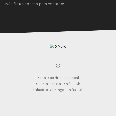
Não fique apenas pela Vontade!
PREVIOUS
NEX
Zona
Ribeirinha
Zona Ribeirinha do Seixal
do
Quarta a Sexta: 15h às 23h
Seixal
Sábado e Domingo: 12h às 23h