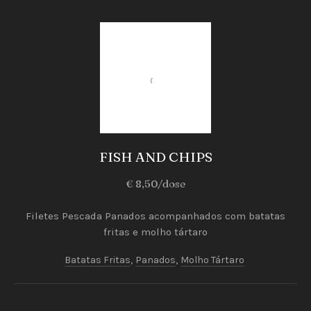
Prato
Cheio
FISH AND CHIPS
FISH
€ 8,50/dose
AND
CHIPS
Filetes Pescada Panados acompanhados com batatas
fritas e molho tártaro
€
8,50/dose
Batatas Fritas
,
Panados
,
Molho Tártaro