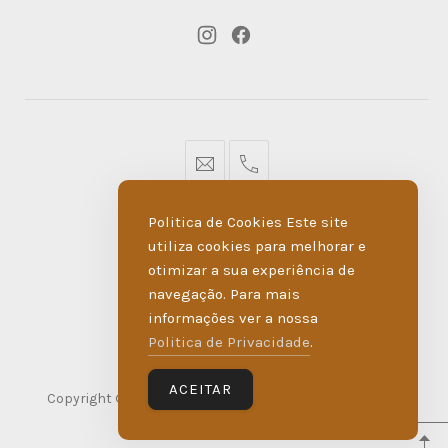
New
New
Window
Window
geral@dmare.pt
917774486
Politica de Cookies Este site
POLÍTICA DE PRIVACIDADE
utiliza cookies para melhorar e
otimizar a sua experiência de
LIVRO DE RECLAMAÇÕES
navegação. Para mais
informações ver a nossa
MADE BY WIPDESIGN
Politica de Privacidade
.
ACEITAR
Copyright © 2026
D'Maré
. Todos os direitos reservados.
WordPress