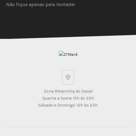
Não fique apenas pela Vontade!
PREVIOUS
NEX
Zona
Ribeirinha
Zona Ribeirinha do Seixal
do
Quarta a Sexta: 15h às 23h
Seixal
Sábado e Domingo: 12h às 23h