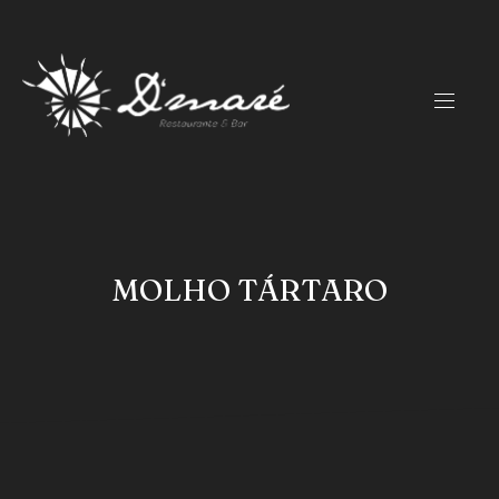
CLO
(ES
NAVIG
MOLHO TÁRTARO