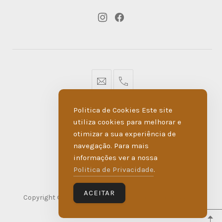
New
New
Window
Window
geral@dmare.pt
917774486
Politica de Cookies Este site
POLÍTICA DE PRIVACIDADE
utiliza cookies para melhorar e
otimizar a sua experiência de
LIVRO DE RECLAMAÇÕES
navegação. Para mais
informações ver a nossa
MADE BY WIPDESIGN
Politica de Privacidade
.
ACEITAR
Copyright © 2026
D'Maré
. Todos os direitos reservados.
WordPress