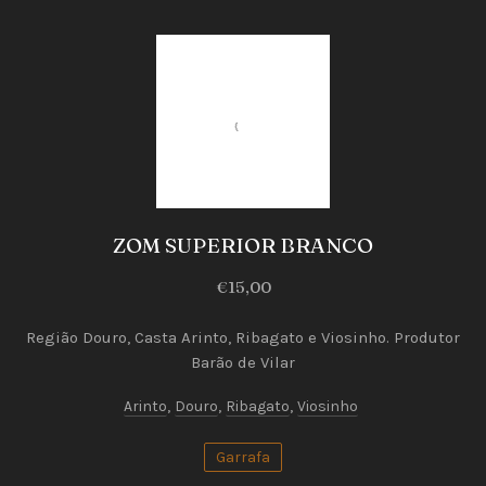
Vinhos
Brancos
ZOM SUPERIOR BRANCO
ZOM
€15,00
SUPERIOR
BRANCO
Região Douro, Casta Arinto, Ribagato e Viosinho. Produtor
Barão de Vilar
€15,00
Arinto
,
Douro
,
Ribagato
,
Viosinho
Garrafa