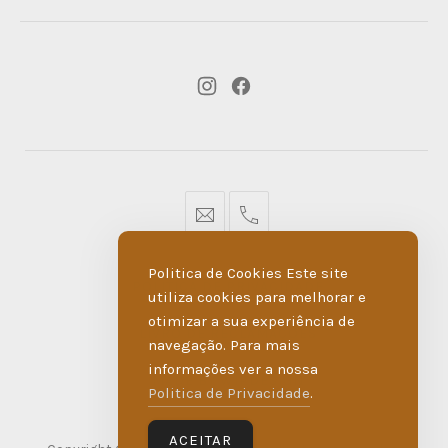
New
New
Window
Window
geral@dmare.pt
917774486
Politica de Cookies Este site
POLÍTICA DE PRIVACIDADE
utiliza cookies para melhorar e
otimizar a sua experiência de
LIVRO DE RECLAMAÇÕES
navegação. Para mais
informações ver a nossa
MADE BY WIPDESIGN
Politica de Privacidade
.
ACEITAR