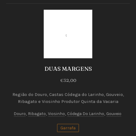
Vinhos
Brancos
DUAS MARGENS
DUAS
€32,00
PREVIOUS
NEX
MARGENS
Região do Douro, Castas Códega do Larinho, Gouveio,
€32,00
Ribagato e Viosinho Produtor Quinta da Vacaria
Douro
,
Ribagato
,
Viosinho
,
Códega Do Larinho
,
Gouveio
Garrafa