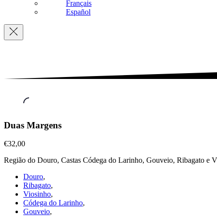
Français
Español
Navigation
Vinhos
Duas Margens
Brancos
,
Duas
€32,00
Margens
Região do Douro, Castas Códega do Larinho, Gouveio, Ribagato e Vi
€32,00
Douro
,
Ribagato
,
Viosinho
,
Códega do Larinho
,
Gouveio
,