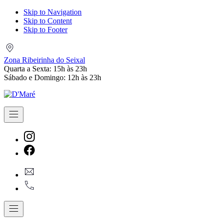
Skip to Navigation
Skip to Content
Skip to Footer
Zona
Ribeirinha
Zona Ribeirinha do Seixal
do
Quarta a Sexta: 15h às 23h
Seixal
Sábado e Domingo: 12h às 23h
Navigation
New
Window
New
geral@dmare.pt
Window
917774486
Navigation