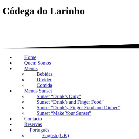
Códega do Larinho
Home
Quem Somos
Menus
Bebidas
Divider
Comida
Menus Sunset
Sunset “Drink’s Only”
Sunset “Drink’s and Finger Food”
Sunset “Drink’s, Finger Food and Dinner”
Sunset “Make Your Sunset”
Contacto
Reservas
Português
English (UK)