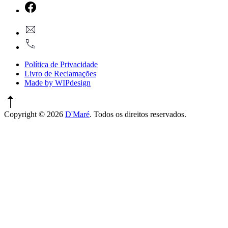
New
Window
New
geral@dmare.pt
Window
917774486
Política de Privacidade
Livro de Reclamações
Made by WIPdesign
Copyright © 2026
D'Maré
. Todos os direitos reservados.
WordPress
Theme
by
FORQY
New
Window