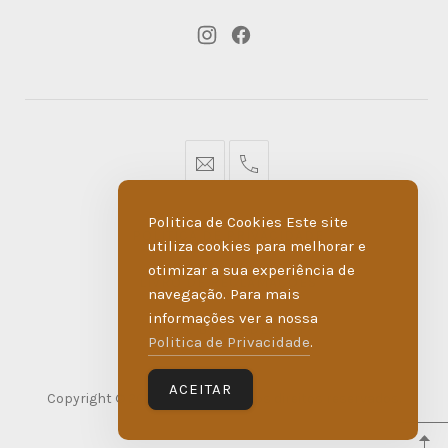
New
New
Window
Window
geral@dmare.pt
917774486
Politica de Cookies Este site
POLÍTICA DE PRIVACIDADE
utiliza cookies para melhorar e
otimizar a sua experiência de
LIVRO DE RECLAMAÇÕES
navegação. Para mais
informações ver a nossa
MADE BY WIPDESIGN
Politica de Privacidade
.
ACEITAR
Copyright © 2026
D'Maré
. Todos os direitos reservados.
WordPress