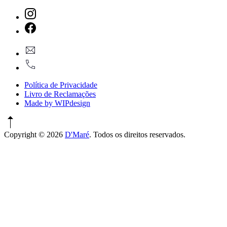
New
Window
New
geral@dmare.pt
Window
917774486
Política de Privacidade
Livro de Reclamações
Made by WIPdesign
Copyright © 2026
D'Maré
. Todos os direitos reservados.
WordPress
Theme
by
FORQY
New
Window