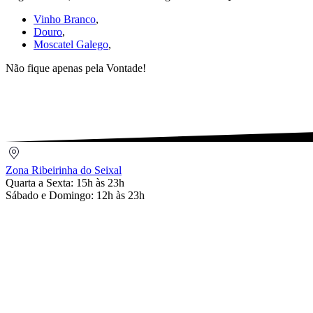
Galego
Vinho Branco
,
Branco
Douro
,
Douro
Moscatel Galego
,
€
4,50/unidade
Não fique apenas pela Vontade!
Zona
Ribeirinha
Zona Ribeirinha do Seixal
do
Quarta a Sexta: 15h às 23h
Seixal
Sábado e Domingo: 12h às 23h