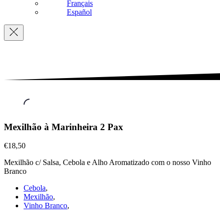
Français
Español
Navigation
Petiscos
Mexilhão à Marinheira 2 Pax
&
Mariscos
,
€18,50
Mexilhão
à
Mexilhão c/ Salsa, Cebola e Alho Aromatizado com o nosso Vinho
Marinheira
Branco
2
Cebola
,
Pax
Mexilhão
,
€18,50
Vinho Branco
,