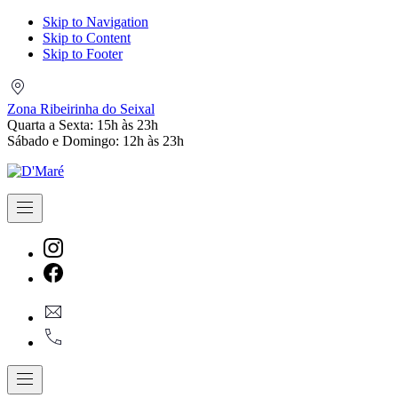
Skip to Navigation
Skip to Content
Skip to Footer
Zona
Ribeirinha
Zona Ribeirinha do Seixal
do
Quarta a Sexta: 15h às 23h
Seixal
Sábado e Domingo: 12h às 23h
Navigation
New
Window
New
geral@dmare.pt
Window
917774486
Navigation