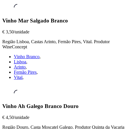
Vinhos
Vinho Mar Salgado Branco
a
Copo
,
€ 3,50/unidade
Vinho
Mar
Região Lisboa, Castas Arinto, Fernão Pires, Vital. Produtor
Salgado
WineConcept
Branco
Vinho Branco
,
€
Lisboa
,
3,50/unidade
Arinto
,
Fernão Pires
,
Vital
,
Vinhos
Vinho Ah Galego Branco Douro
a
Copo
,
€ 4,50/unidade
Vinho
Ah
Região Douro, Casta Moscatel Galego. Produtor Quinta da Vacaria