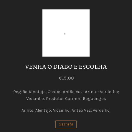
Vinhos
Brancos
VENHA O DIABO E ESCOLHA
VENHA
€15,00
O
DIABO
Região Alentejo, Castas Antão Vaz; Arinto; Verdelho;
Viosinho. Produtor Carmim Reguengos
E
ESCOLHA
Arinto
,
Alentejo
,
Viosinho
,
Antão Vaz
,
Verdelho
€15,00
Garrafa