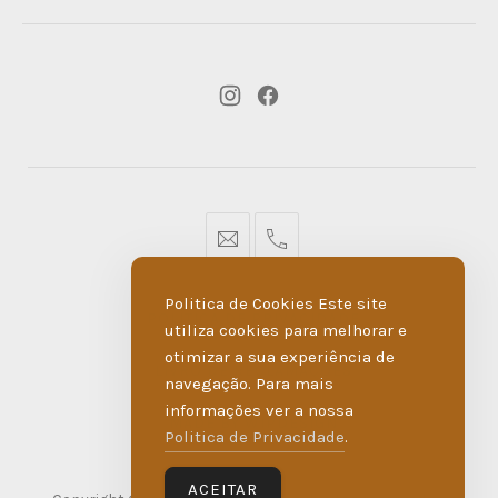
New
New
Window
Window
geral@dmare.pt
917774486
Politica de Cookies Este site
POLÍTICA DE PRIVACIDADE
utiliza cookies para melhorar e
otimizar a sua experiência de
LIVRO DE RECLAMAÇÕES
navegação. Para mais
informações ver a nossa
MADE BY WIPDESIGN
Politica de Privacidade
.
ACEITAR