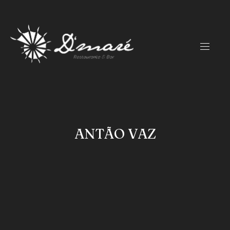
CLO
(ES
NAVIG
ANTÃO VAZ