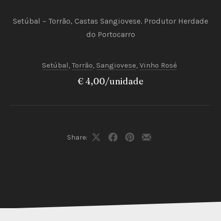
Setúbal – Torrão, Castas Sangiovese. Produtor Herdade
do Portocarro
Setúbal
,
Torrão
,
Sangiovese
,
Vinho Rosé
€ 4,00/unidade
PREVIOUS
NEX
Share:
Share
Share
Share
Share
on
on
on
by
X
Facebook
Pinterest
Email