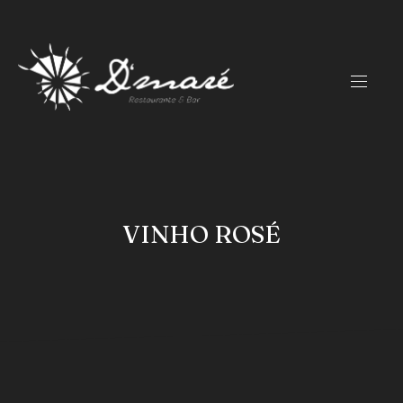
CLO
(ES
NAVIG
VINHO ROSÉ