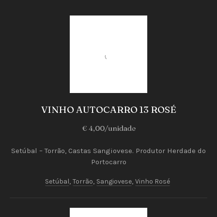
Vinhos
a Copo
VINHO AUTOCARRO 13 ROSÉ
VINHO
€ 4,00/unidade
AUTOCARRO
13
Setúbal – Torrão, Castas Sangiovese. Produtor Herdade do
Portocarro
ROSÉ
€
Setúbal
,
Torrão
,
Sangiovese
,
Vinho Rosé
4,00/unidade