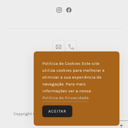
New
New
Window
Window
geral@dmare.pt
917774486
Politica de Cookies Este site
POLÍTICA DE PRIVACIDADE
utiliza cookies para melhorar e
otimizar a sua experiência de
LIVRO DE RECLAMAÇÕES
navegação. Para mais
informações ver a nossa
MADE BY WIPDESIGN
Politica de Privacidade
.
ACEITAR
Copyright © 2026
D'Maré
. Todos os direitos reservados.
WordPress