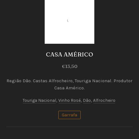
PREVIOUS
NEX
Vinhos
Rosé
CASA AMÉRICO
CASA
€13,50
AMÉRICO
Região Dão. Castas Alfrocheiro, Touriga Nacional. Produtor
€13,50
Casa Américo.
Touriga Nacional
,
Vinho Rosé
,
Dão
,
Alfrocheiro
Garrafa