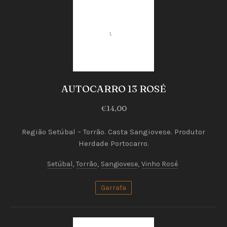
Vinhos
Rosé
AUTOCARRO 13 ROSÉ
AUTOCARRO
€14,00
13
ROSÉ
Região Setúbal – Torrão. Casta Sangiovese. Produtor
Herdade Portocarro.
€14,00
Setúbal
,
Torrão
,
Sangiovese
,
Vinho Rosé
Garrafa