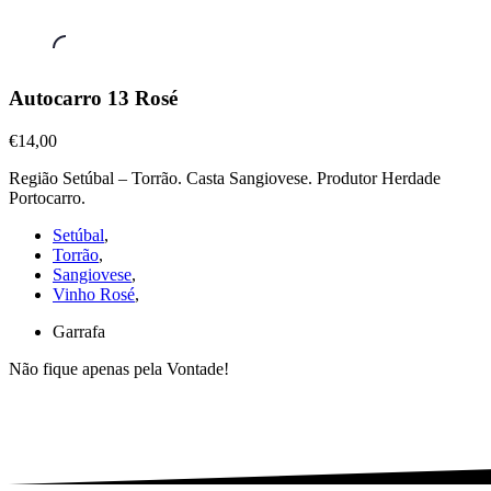
Vinhos
Autocarro 13 Rosé
Rosé
,
Autocarro
€14,00
13
Região Setúbal – Torrão. Casta Sangiovese. Produtor Herdade
Rosé
Portocarro.
€14,00
Setúbal
,
Torrão
,
Sangiovese
,
Vinho Rosé
,
Garrafa
Não fique apenas pela Vontade!