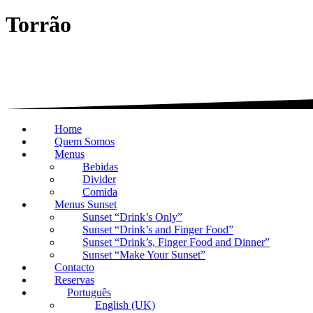
Torrão
Home
Quem Somos
Menus
Bebidas
Divider
Comida
Menus Sunset
Sunset “Drink’s Only”
Sunset “Drink’s and Finger Food”
Sunset “Drink’s, Finger Food and Dinner”
Sunset “Make Your Sunset”
Contacto
Reservas
Português
English (UK)