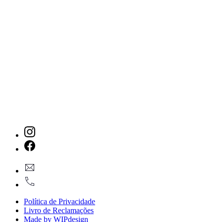
New
Window
New
geral@dmare.pt
Window
917774486
Política de Privacidade
Livro de Reclamações
Made by WIPdesign