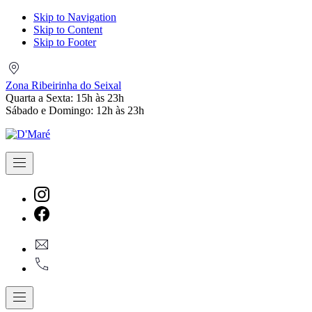
Skip to Navigation
Skip to Content
Skip to Footer
Zona
Ribeirinha
Zona Ribeirinha do Seixal
do
Quarta a Sexta: 15h às 23h
Seixal
Sábado e Domingo: 12h às 23h
Navigation
New
Window
New
geral@dmare.pt
Window
917774486
Navigation