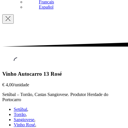
Français
Español
Navigation
Vinhos
Vinho Autocarro 13 Rosé
a
Copo
,
€ 4,00/unidade
Vinho
Autocarro
Setúbal – Torrão, Castas Sangiovese. Produtor Herdade do
13
Portocarro
Rosé
Setúbal
,
€
Torrão
,
4,00/unidade
Sangiovese
,
Vinho Rosé
,