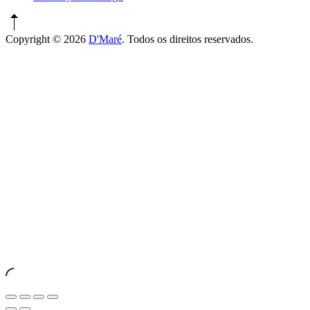
Copyright © 2026
D'Maré
. Todos os direitos reservados.
WordPress
Theme
by
FORQY
New
Window
Close
Share
Toggle
Zoom