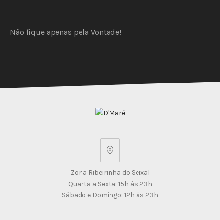
Garrafa
PREVIOUS
NEX
Não fique apenas pela Vontade!
Zona
Ribeirinha
Zona Ribeirinha do Seixal
do
Quarta a Sexta: 15h às 23h
Seixal
Sábado e Domingo: 12h às 23h