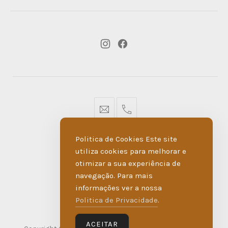
New
New
Window
Window
geral@dmare.pt
917774486
Politica de Cookies Este site
POLÍTICA DE PRIVACIDADE
utiliza cookies para melhorar e
otimizar a sua experiência de
LIVRO DE RECLAMAÇÕES
navegação. Para mais
informações ver a nossa
MADE BY WIPDESIGN
Politica de Privacidade
.
ACEITAR