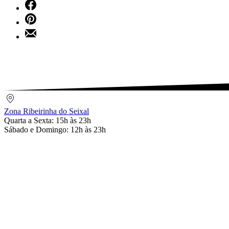
Share
X
on
Share
Facebook
on
Share
Pinterest
by
Email
Zona
Ribeirinha
Zona Ribeirinha do Seixal
do
Quarta a Sexta: 15h às 23h
Seixal
Sábado e Domingo: 12h às 23h