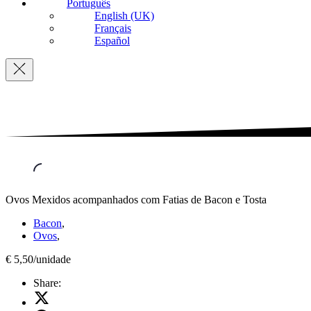
Português
English (UK)
Français
Español
Navigation
Ovos Mexidos acompanhados com Fatias de Bacon e Tosta
Bacon
,
Ovos
,
€ 5,50/unidade
Share:
Share
on