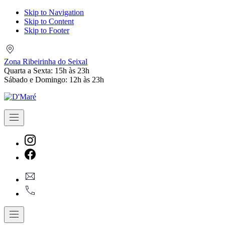
Skip to Navigation
Skip to Content
Skip to Footer
Zona
Ribeirinha
Zona Ribeirinha do Seixal
do
Quarta a Sexta: 15h às 23h
Seixal
Sábado e Domingo: 12h às 23h
Navigation
New
Window
New
geral@dmare.pt
Window
917774486
Navigation