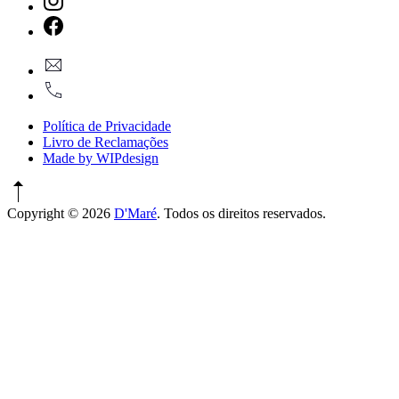
New
Window
New
geral@dmare.pt
Window
917774486
Política de Privacidade
Livro de Reclamações
Made by WIPdesign
Copyright © 2026
D'Maré
. Todos os direitos reservados.
WordPress
Theme
by
FORQY
New
Window