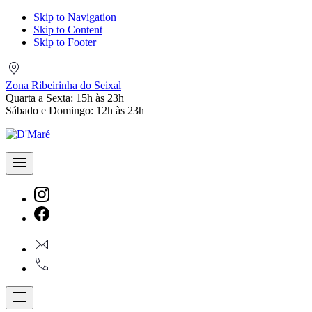
Skip to Navigation
Skip to Content
Skip to Footer
Zona
Ribeirinha
Zona Ribeirinha do Seixal
do
Quarta a Sexta: 15h às 23h
Seixal
Sábado e Domingo: 12h às 23h
Navigation
New
Window
New
geral@dmare.pt
Window
917774486
Navigation