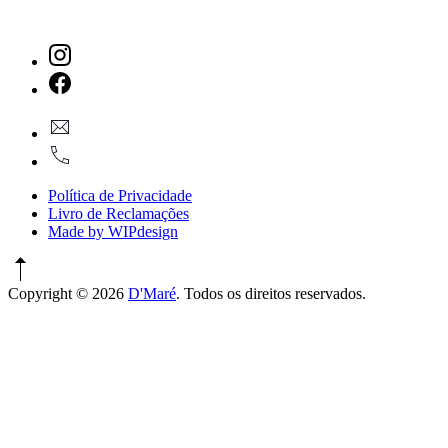
New
Window
New
geral@dmare.pt
Window
917774486
Política de Privacidade
Livro de Reclamações
Made by WIPdesign
Copyright © 2026
D'Maré
. Todos os direitos reservados.
WordPress
Theme
by
FORQY
New
Window