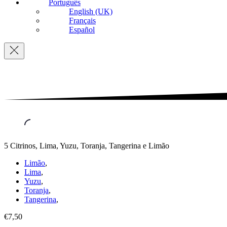
Português
English (UK)
Français
Español
Navigation
5 Citrinos, Lima, Yuzu, Toranja, Tangerina e Limão
Limão
,
Lima
,
Yuzu
,
Toranja
,
Tangerina
,
€7,50