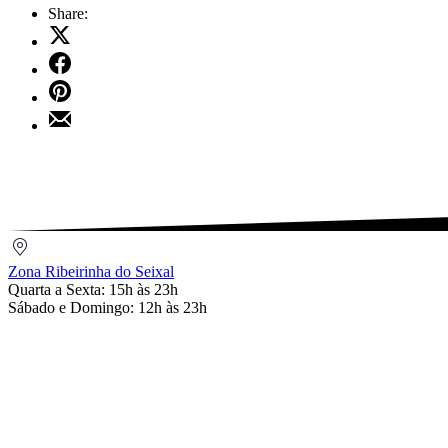
Share:
Share
on
Share
X
on
Share
Facebook
on
Share
Pinterest
by
Email
Zona
Ribeirinha
Zona Ribeirinha do Seixal
do
Quarta a Sexta: 15h às 23h
Seixal
Sábado e Domingo: 12h às 23h