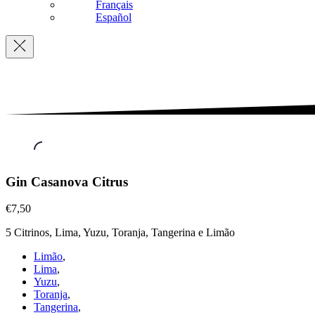
Français
Español
Navigation
Gin
Gin Casanova Citrus
´s
,
Gin
€7,50
Casanova
5 Citrinos, Lima, Yuzu, Toranja, Tangerina e Limão
Citrus
€7,50
Limão
,
Lima
,
Yuzu
,
Toranja
,
Tangerina
,