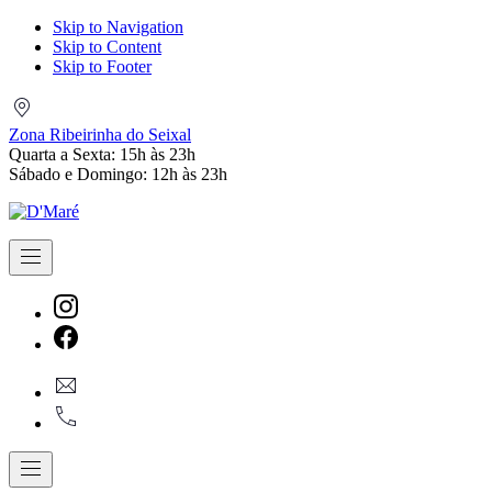
Skip to Navigation
Skip to Content
Skip to Footer
Zona
Ribeirinha
Zona Ribeirinha do Seixal
do
Quarta a Sexta: 15h às 23h
Seixal
Sábado e Domingo: 12h às 23h
Navigation
New
Window
New
geral@dmare.pt
Window
917774486
Navigation