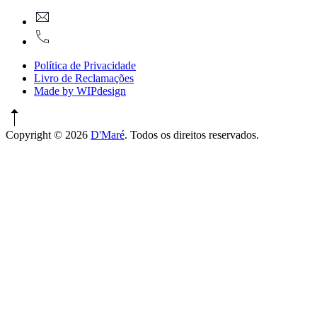
New
geral@dmare.pt
Window
917774486
Política de Privacidade
Livro de Reclamações
Made by WIPdesign
Copyright © 2026
D'Maré
. Todos os direitos reservados.
WordPress
Theme
by
FORQY
New
Window