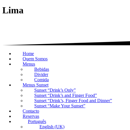
Lima
Home
Quem Somos
Menus
Bebidas
Divider
Comida
Menus Sunset
Sunset “Drink’s Only”
Sunset “Drink’s and Finger Food”
Sunset “Drink’s, Finger Food and Dinner”
Sunset “Make Your Sunset”
Contacto
Reservas
Português
English (UK)