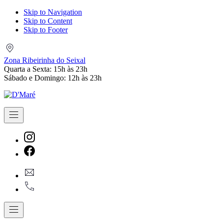
Skip to Navigation
Skip to Content
Skip to Footer
Zona
Ribeirinha
Zona Ribeirinha do Seixal
do
Quarta a Sexta: 15h às 23h
Seixal
Sábado e Domingo: 12h às 23h
Navigation
New
Window
New
geral@dmare.pt
Window
917774486
Navigation