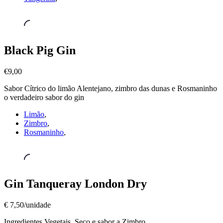
Gin
Black Pig Gin
´s
,
Black
€9,00
Pig
Gin
Sabor Cítrico do limão Alentejano, zimbro das dunas e Rosmaninho
€9,00
o verdadeiro sabor do gin
Limão
,
Zimbro
,
Rosmaninho
,
Gin
Gin Tanqueray London Dry
´s
,
Gin
€ 7,50/unidade
Tanqueray
London
Ingredientes Vegetais, Seco e sabor a Zimbro