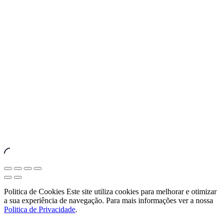
Theme
by
FORQY
New
Window
Close
Share
Toggle
Zoom
(Esc)
Full-
In/Out
Previous
Next
screen
Politica de Cookies Este site utiliza cookies para melhorar e otimizar
a sua experiência de navegação. Para mais informações ver a nossa
Politica de Privacidade
.