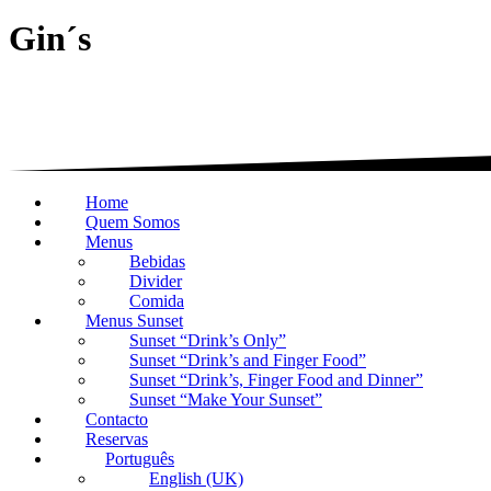
Gin´s
Home
Quem Somos
Menus
Bebidas
Divider
Comida
Menus Sunset
Sunset “Drink’s Only”
Sunset “Drink’s and Finger Food”
Sunset “Drink’s, Finger Food and Dinner”
Sunset “Make Your Sunset”
Contacto
Reservas
Português
English (UK)