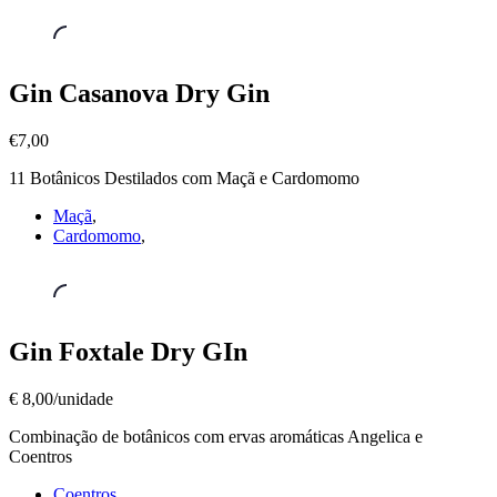
9,00/unidade
Gin
Gin Casanova Dry Gin
´s
,
Gin
€7,00
Casanova
Dry
11 Botânicos Destilados com Maçã e Cardomomo
Gin
€7,00
Maçã
,
Cardomomo
,
Gin
Gin Foxtale Dry GIn
´s
,
Gin
€ 8,00/unidade
Foxtale
Dry
Combinação de botânicos com ervas aromáticas Angelica e
GIn
Coentros
€
8,00/unidade
Coentros
,