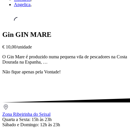
Angelica
,
Gin
Gin GIN MARE
´s
,
Gin
€ 10,00/unidade
GIN
MARE
O Gin Mare é produzido numa pequena vila de pescadores na Costa
€
Dourada na Espanha, …
10,00/unidade
Não fique apenas pela Vontade!
Zona
Ribeirinha
Zona Ribeirinha do Seixal
do
Quarta a Sexta: 15h às 23h
Seixal
Sábado e Domingo: 12h às 23h