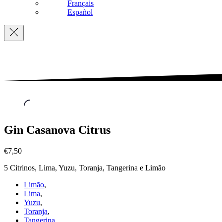
Français
Español
Navigation
Gin
Gin Casanova Citrus
´s
,
Gin
€7,50
Casanova
Citrus
5 Citrinos, Lima, Yuzu, Toranja, Tangerina e Limão
€7,50
Limão
,
Lima
,
Yuzu
,
Toranja
,
Tangerina
,