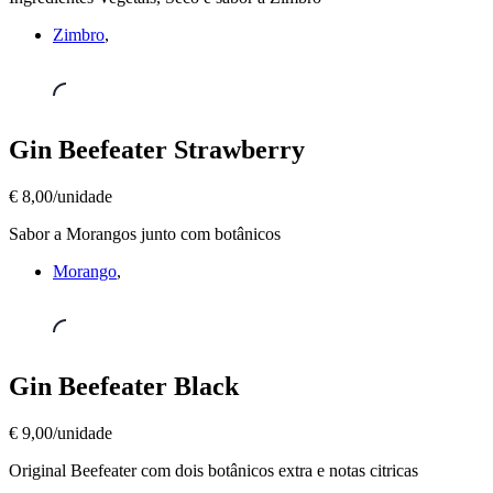
Dry
€
Zimbro
,
7,50/unidade
Gin
Gin Beefeater Strawberry
´s
,
Gin
€ 8,00/unidade
Beefeater
Strawberry
Sabor a Morangos junto com botânicos
€
8,00/unidade
Morango
,
Gin
Gin Beefeater Black
´s
,
Gin
€ 9,00/unidade
Beefeater
Black
Original Beefeater com dois botânicos extra e notas citricas
€