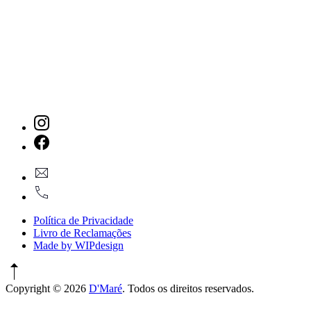
New
Window
New
geral@dmare.pt
Window
917774486
Política de Privacidade
Livro de Reclamações
Made by WIPdesign
Copyright © 2026
D'Maré
. Todos os direitos reservados.
WordPress