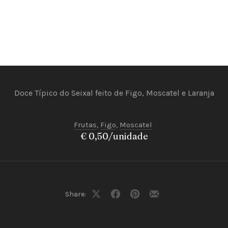
Doce Típico do Seixal feito de Figo, Moscatel e Laranja
Frutas
,
Figo
,
Moscatel
€ 0,50/unidade
Share:
Share
Share
Share
Share
on
on
on
by
X
Facebook
Pinterest
Email