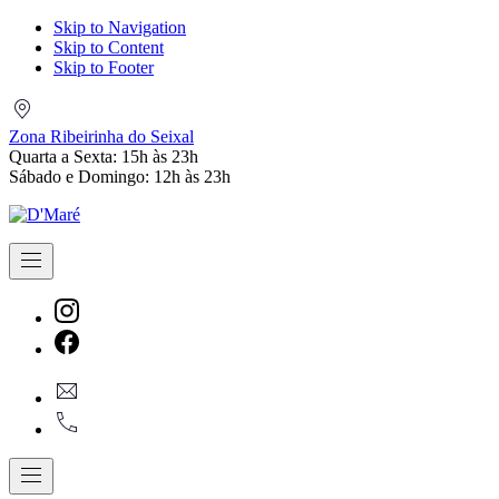
Skip to Navigation
Skip to Content
Skip to Footer
Zona
Ribeirinha
Zona Ribeirinha do Seixal
do
Quarta a Sexta: 15h às 23h
Seixal
Sábado e Domingo: 12h às 23h
Navigation
New
Window
New
geral@dmare.pt
Window
917774486
Navigation