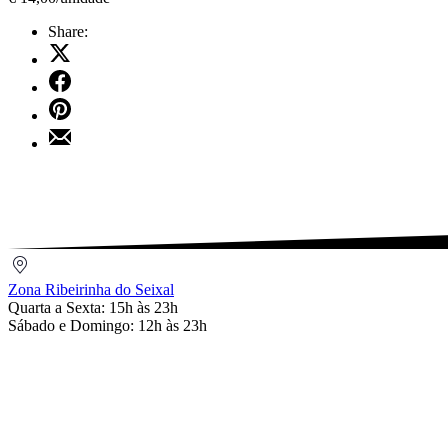
Share:
Share
on
Share
X
on
Share
Facebook
on
Share
Pinterest
by
Email
Zona
Ribeirinha
Zona Ribeirinha do Seixal
do
Quarta a Sexta: 15h às 23h
Seixal
Sábado e Domingo: 12h às 23h