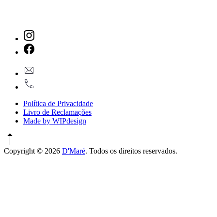
New
Window
New
geral@dmare.pt
Window
917774486
Política de Privacidade
Livro de Reclamações
Made by WIPdesign
Copyright © 2026
D'Maré
. Todos os direitos reservados.
WordPress
Theme
by
FORQY
New
Window