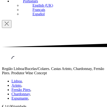
Português
English (UK)
Français
Español
Navigation
Região Lisboa/Bucelas/Colares. Castas Arinto, Chardonnay, Fernão
Pires. Produtor Wine Concept
Lisboa
,
Arinto
,
Fernão Pires
,
Chardonnay
,
Espumante
,
€ 14,00/unidade