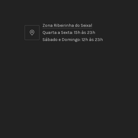
Zona Ribeirinha do Seixal
Quarta a Sexta: 15h às 23h
Zona
Sábado e Domingo: 12h às 23h
Ribeirinha
do
Seixal