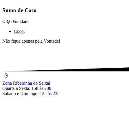
Sumos
Sumo de Coco
Naturais
,
Sumo
€ 3,00/unidade
de
Coco
,
Coco
€
Não fique apenas pela Vontade!
3,00/unidade
Zona
Ribeirinha
Zona Ribeirinha do Seixal
do
Quarta a Sexta: 15h às 23h
Seixal
Sábado e Domingo: 12h às 23h