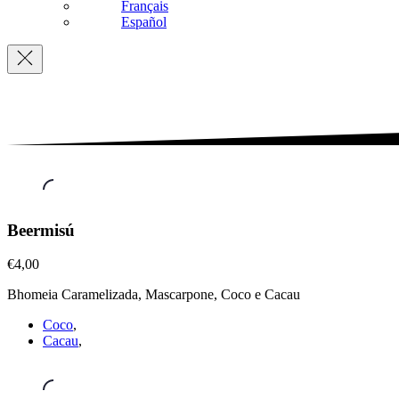
Français
Español
Navigation
Sobremesas
,
Beermisú
Beermisú
€4,00
€4,00
Bhomeia Caramelizada, Mascarpone, Coco e Cacau
Coco
,
Cacau
,