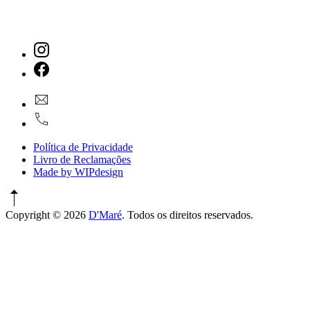
New
Window
New
geral@dmare.pt
Window
917774486
Política de Privacidade
Livro de Reclamações
Made by WIPdesign
Copyright © 2026
D'Maré
. Todos os direitos reservados.
WordPress
Theme
by
FORQY
New
Window