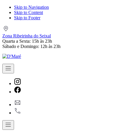
Skip to Navigation
Skip to Content
Skip to Footer
Zona
Ribeirinha
Zona Ribeirinha do Seixal
do
Quarta a Sexta: 15h às 23h
Seixal
Sábado e Domingo: 12h às 23h
Navigation
New
Window
New
geral@dmare.pt
Window
917774486
Navigation