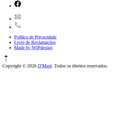
New
Window
New
geral@dmare.pt
Window
917774486
Política de Privacidade
Livro de Reclamações
Made by WIPdesign
Copyright © 2026
D'Maré
. Todos os direitos reservados.
WordPress
Theme
by
FORQY
New
Window