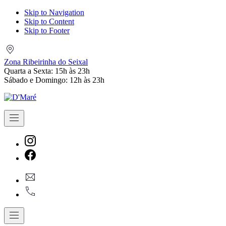
Skip to Navigation
Skip to Content
Skip to Footer
Zona
Ribeirinha
Zona Ribeirinha do Seixal
do
Quarta a Sexta: 15h às 23h
Seixal
Sábado e Domingo: 12h às 23h
Navigation
New
Window
New
geral@dmare.pt
Window
917774486
Navigation