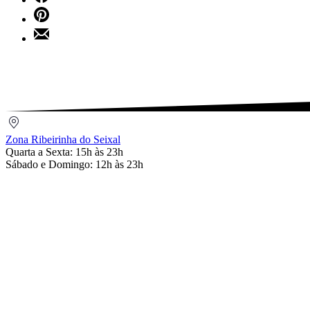
on
Share
Facebook
on
Share
Pinterest
by
Email
Zona
Ribeirinha
Zona Ribeirinha do Seixal
do
Quarta a Sexta: 15h às 23h
Seixal
Sábado e Domingo: 12h às 23h