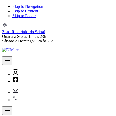
Skip to Navigation
Skip to Content
Skip to Footer
Zona
Ribeirinha
Zona Ribeirinha do Seixal
do
Quarta a Sexta: 15h às 23h
Seixal
Sábado e Domingo: 12h às 23h
Navigation
New
Window
New
geral@dmare.pt
Window
917774486
Navigation