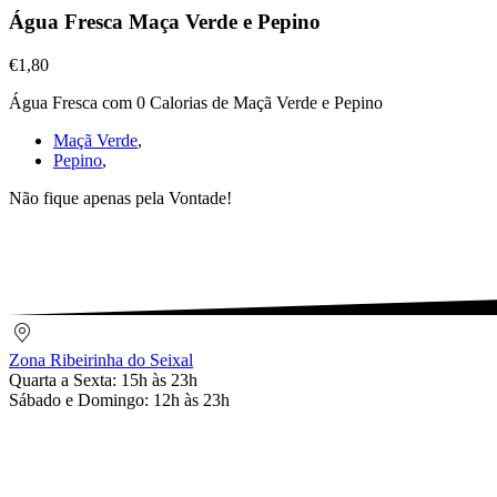
Águas
Água Fresca Maça Verde e Pepino
Frescas
,
Água
€1,80
Fresca
Água Fresca com 0 Calorias de Maçã Verde e Pepino
Maça
Verde
Maçã Verde
,
e
Pepino
,
Pepino
€1,80
Não fique apenas pela Vontade!
Zona
Ribeirinha
Zona Ribeirinha do Seixal
do
Quarta a Sexta: 15h às 23h
Seixal
Sábado e Domingo: 12h às 23h