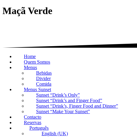
Maçã Verde
Home
Quem Somos
Menus
Bebidas
Divider
Comida
Menus Sunset
Sunset “Drink’s Only”
Sunset “Drink’s and Finger Food”
Sunset “Drink’s, Finger Food and Dinner”
Sunset “Make Your Sunset”
Contacto
Reservas
Português
English (UK)