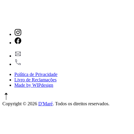
New
Window
New
geral@dmare.pt
Window
917774486
Política de Privacidade
Livro de Reclamações
Made by WIPdesign
Copyright © 2026
D'Maré
. Todos os direitos reservados.
WordPress
Theme
by
FORQY
New