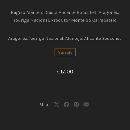
Região Alentejo, Casta Alicante Bouschet, Aragonês,
Touriga Nacional. Produtor Monte do Carrapatelo
Aragonez
,
Touriga Nacional
,
Alentejo
,
Alicante Bouschet
Garrafa
PREVIOUS
NEX
€17,00
Share:
Share
Share
Share
Share
on
on
on
by
X
Facebook
Pinterest
Email