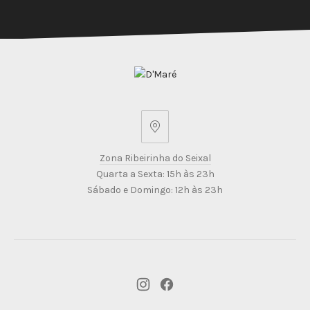
Zona
Ribeirinha
Zona Ribeirinha do Seixal
do
Quarta a Sexta: 15h às 23h
Seixal
Sábado e Domingo: 12h às 23h
New
New
Window
Window