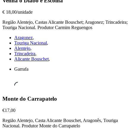
Venha o Diabo e Escolha
Tintos
,
Venha
€ 18,00/unidade
o
Região Alentejo, Castas Alicante Bouschet; Aragonez; Trincadeira;
Diabo
Touriga Nacional. Produtor Carmim Reguengos
e
Escolha
Aragonez
,
€
Touriga Nacional
,
18,00/unidade
Alentejo
,
Trincadeira
,
Alicante Bouschet
,
Garrafa
Vinhos
Monte do Carrapatelo
Tintos
,
Monte
€17,00
do
Região Alentejo, Casta Alicante Bouschet, Aragonês, Touriga
Carrapatelo
Nacional. Produtor Monte do Carrapatelo
€17,00