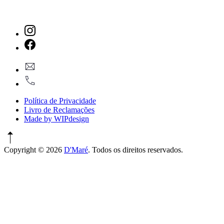
New
Window
New
geral@dmare.pt
Window
917774486
Política de Privacidade
Livro de Reclamações
Made by WIPdesign
Copyright © 2026
D'Maré
. Todos os direitos reservados.
WordPress
Theme
by
FORQY
New
Window