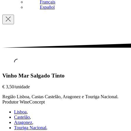
Français
Español
Navigation
Vinhos
Vinho Mar Salgado Tinto
a
Copo
,
€ 3,50/unidade
Vinho
Mar
Região Lisboa, Castas Castelão, Aragonez e Touriga Nacional.
Salgado
Produtor WineConcept
Tinto
Lisboa
,
€
Castelão
,
3,50/unidade
Aragonez
,
Touriga Nacional
,