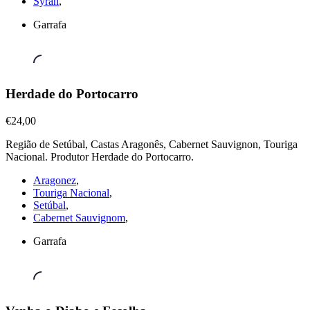
Syrah
,
Garrafa
Vinhos
Herdade do Portocarro
Tintos
,
Herdade
€24,00
do
Região de Setúbal, Castas Aragonês, Cabernet Sauvignon, Touriga
Portocarro
Nacional. Produtor Herdade do Portocarro.
€24,00
Aragonez
,
Touriga Nacional
,
Setúbal
,
Cabernet Sauvignom
,
Garrafa
Vinhos