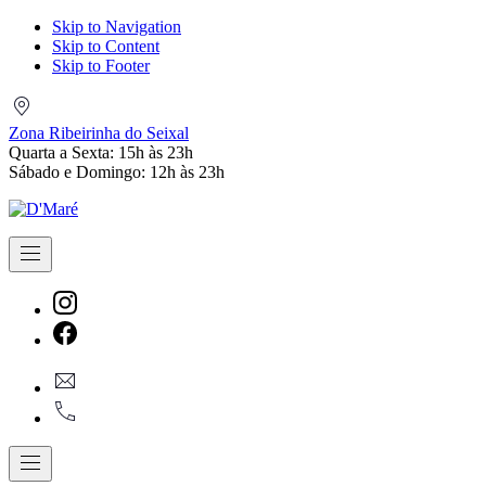
Skip to Navigation
Skip to Content
Skip to Footer
Zona
Ribeirinha
Zona Ribeirinha do Seixal
do
Quarta a Sexta: 15h às 23h
Seixal
Sábado e Domingo: 12h às 23h
Navigation
New
Window
New
geral@dmare.pt
Window
917774486
Navigation