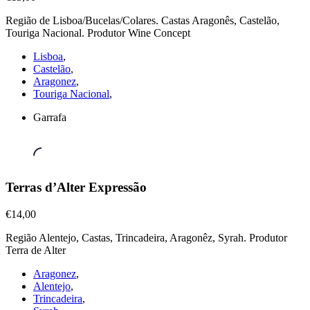
Salgado
Região de Lisboa/Bucelas/Colares. Castas Aragonês, Castelão,
€13,00
Touriga Nacional. Produtor Wine Concept
Lisboa
,
Castelão
,
Aragonez
,
Touriga Nacional
,
Garrafa
Vinhos
Terras d’Alter Expressão
Tintos
,
Terras
€14,00
d’Alter
Região Alentejo, Castas, Trincadeira, Aragonêz, Syrah. Produtor
Expressão
Terra de Alter
€14,00
Aragonez
,
Alentejo
,
Trincadeira
,