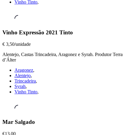
Vinho Tinto
,
Vinhos
Vinho Expressão 2021 Tinto
a
Copo
,
€ 3,50/unidade
Vinho
Expressão
Alentejo, Castas Trincadeira, Aragonez e Syrah. Produtor Terra
2021
d’Álter
Tinto
Aragonez
,
€
Alentejo
,
3,50/unidade
Trincadeira
,
Syrah
,
Vinho Tinto
,
Vinhos
Mar Salgado
Tintos
,
Mar
€13,00