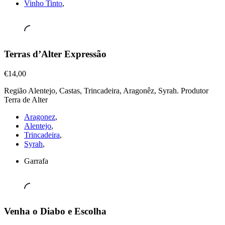
Vinho Tinto
,
Vinhos
Terras d’Alter Expressão
Tintos
,
Terras
€14,00
d’Alter
Região Alentejo, Castas, Trincadeira, Aragonêz, Syrah. Produtor
Expressão
Terra de Alter
€14,00
Aragonez
,
Alentejo
,
Trincadeira
,
Syrah
,
Garrafa
Vinhos
Venha o Diabo e Escolha
Tintos
,