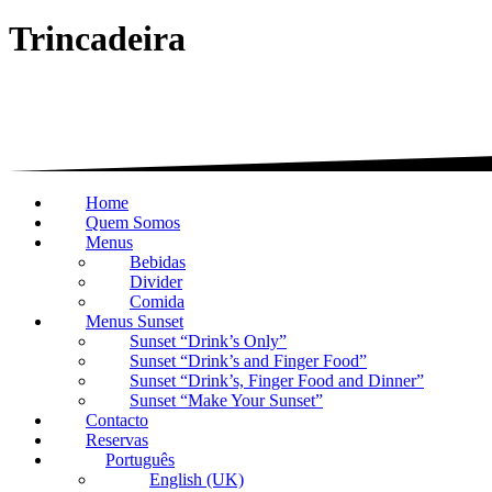
Trincadeira
Home
Quem Somos
Menus
Bebidas
Divider
Comida
Menus Sunset
Sunset “Drink’s Only”
Sunset “Drink’s and Finger Food”
Sunset “Drink’s, Finger Food and Dinner”
Sunset “Make Your Sunset”
Contacto
Reservas
Português
English (UK)