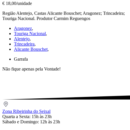
Venha
€ 18,00/unidade
o
Região Alentejo, Castas Alicante Bouschet; Aragonez; Trincadeira;
Diabo
Touriga Nacional. Produtor Carmim Reguengos
e
Escolha
Aragonez
,
€
Touriga Nacional
,
18,00/unidade
Alentejo
,
Trincadeira
,
Alicante Bouschet
,
Garrafa
Não fique apenas pela Vontade!
Zona
Ribeirinha
Zona Ribeirinha do Seixal
do
Quarta a Sexta: 15h às 23h
Seixal
Sábado e Domingo: 12h às 23h