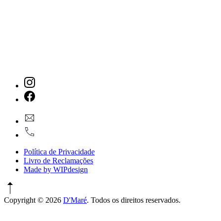
New
Window
New
geral@dmare.pt
Window
917774486
Política de Privacidade
Livro de Reclamações
Made by WIPdesign
Copyright © 2026
D'Maré
. Todos os direitos reservados.
WordPress
Theme