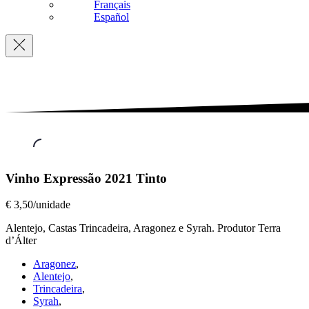
Français
Español
Navigation
Vinhos
Vinho Expressão 2021 Tinto
a
Copo
,
€ 3,50/unidade
Vinho
Expressão
Alentejo, Castas Trincadeira, Aragonez e Syrah. Produtor Terra
2021
d’Álter
Tinto
Aragonez
,
€
Alentejo
,
3,50/unidade
Trincadeira
,
Syrah
,