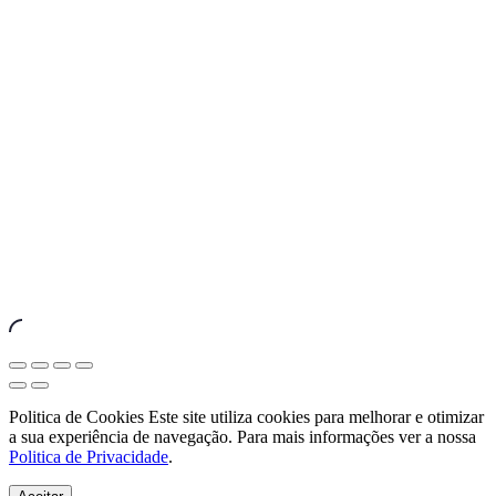
by
FORQY
New
Window
Close
Share
Toggle
Zoom
(Esc)
Full-
In/Out
Previous
Next
screen
Politica de Cookies Este site utiliza cookies para melhorar e otimizar
a sua experiência de navegação. Para mais informações ver a nossa
Politica de Privacidade
.