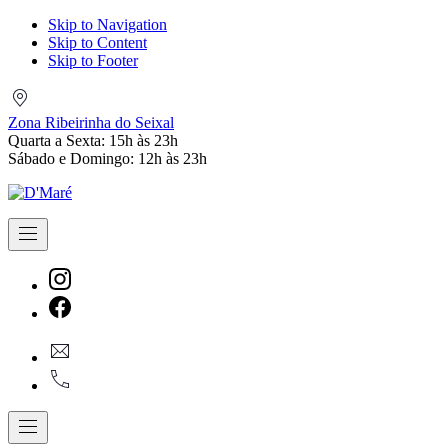
Skip to Navigation
Skip to Content
Skip to Footer
Zona
Ribeirinha
Zona Ribeirinha do Seixal
do
Quarta a Sexta: 15h às 23h
Seixal
Sábado e Domingo: 12h às 23h
Navigation
New
Window
New
geral@dmare.pt
Window
917774486
Navigation