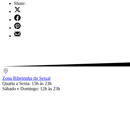
Share:
Share
on
Share
X
on
Share
Facebook
on
Share
Pinterest
by
Email
Zona
Ribeirinha
Zona Ribeirinha do Seixal
do
Quarta a Sexta: 15h às 23h
Seixal
Sábado e Domingo: 12h às 23h