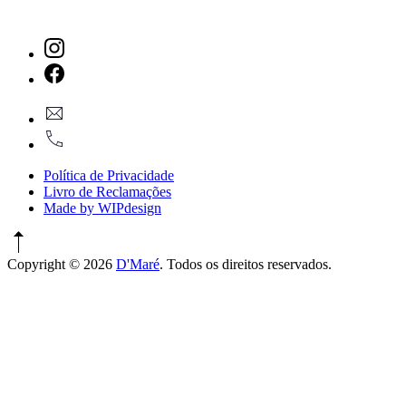
New
Window
New
geral@dmare.pt
Window
917774486
Política de Privacidade
Livro de Reclamações
Made by WIPdesign
Copyright © 2026
D'Maré
. Todos os direitos reservados.
WordPress
Theme
by
FORQY
New
Window