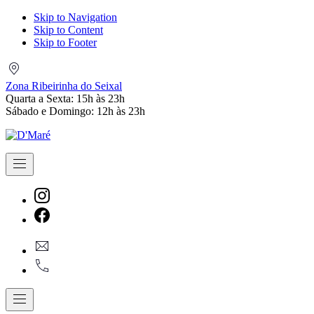
Skip to Navigation
Skip to Content
Skip to Footer
Zona
Ribeirinha
Zona Ribeirinha do Seixal
do
Quarta a Sexta: 15h às 23h
Seixal
Sábado e Domingo: 12h às 23h
Navigation
New
Window
New
geral@dmare.pt
Window
917774486
Navigation