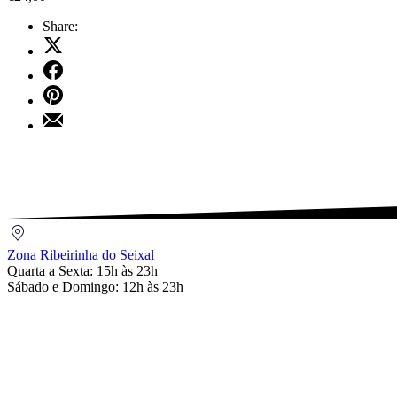
Share:
Share
on
Share
X
on
Share
Facebook
on
Share
Pinterest
by
Email
Zona
Ribeirinha
Zona Ribeirinha do Seixal
do
Quarta a Sexta: 15h às 23h
Seixal
Sábado e Domingo: 12h às 23h