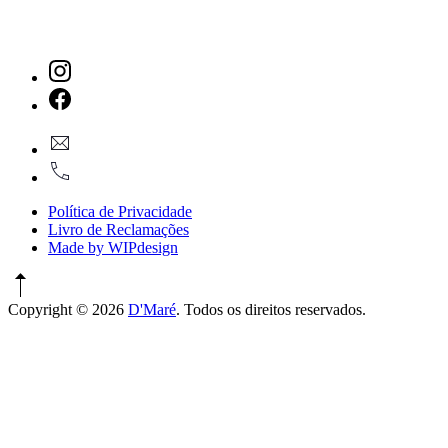
New
Window
New
geral@dmare.pt
Window
917774486
Política de Privacidade
Livro de Reclamações
Made by WIPdesign
Copyright © 2026
D'Maré
. Todos os direitos reservados.
WordPress
Theme
by
FORQY
New
Window