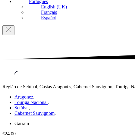
Português
English (UK)
Français
Español
Navigation
Região de Setúbal, Castas Aragonês, Cabernet Sauvignon, Touriga Na
Aragonez
,
Touriga Nacional
,
Setúbal
,
Cabernet Sauvignom
,
Garrafa
€24,00