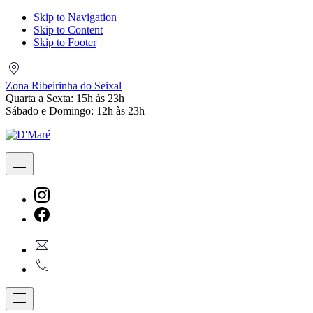
Skip to Navigation
Skip to Content
Skip to Footer
Zona
Ribeirinha
Zona Ribeirinha do Seixal
do
Quarta a Sexta: 15h às 23h
Seixal
Sábado e Domingo: 12h às 23h
Navigation
New
Window
New
geral@dmare.pt
Window
917774486
Navigation