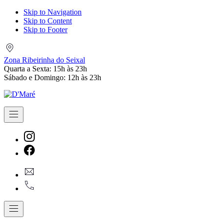
Skip to Navigation
Skip to Content
Skip to Footer
Zona
Ribeirinha
Zona Ribeirinha do Seixal
do
Quarta a Sexta: 15h às 23h
Seixal
Sábado e Domingo: 12h às 23h
Navigation
New
Window
New
geral@dmare.pt
Window
917774486
Navigation