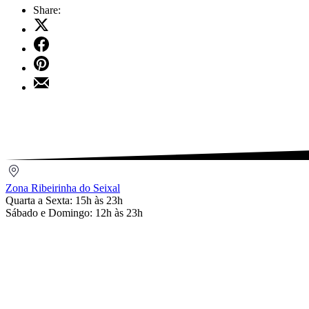
Share:
Share
on
Share
X
on
Share
Facebook
on
Share
Pinterest
by
Email
Zona
Ribeirinha
Zona Ribeirinha do Seixal
do
Quarta a Sexta: 15h às 23h
Seixal
Sábado e Domingo: 12h às 23h