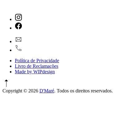
New
Window
New
geral@dmare.pt
Window
917774486
Política de Privacidade
Livro de Reclamações
Made by WIPdesign
Copyright © 2026
D'Maré
. Todos os direitos reservados.
WordPress
Theme
by
FORQY
New
Window