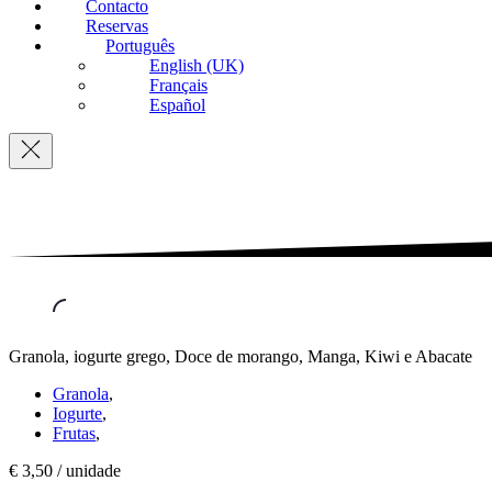
Contacto
Reservas
Português
English (UK)
Français
Español
Navigation
Granola, iogurte grego, Doce de morango, Manga, Kiwi e Abacate
Granola
,
Iogurte
,
Frutas
,
€ 3,50 / unidade