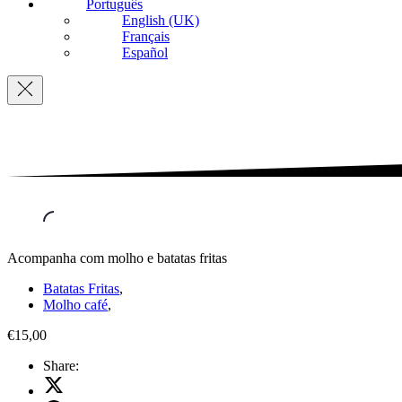
Português
English (UK)
Français
Español
Navigation
Acompanha com molho e batatas fritas
Batatas Fritas
,
Molho café
,
€15,00
Share:
Share
on