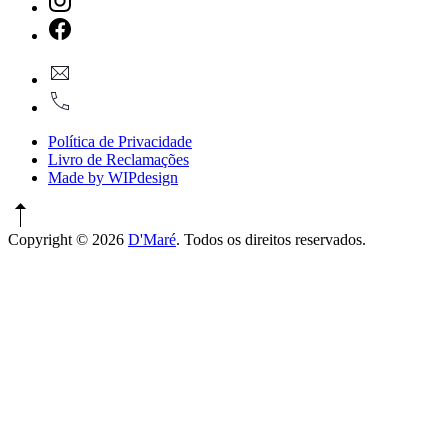
New
Window
New
geral@dmare.pt
Window
917774486
Política de Privacidade
Livro de Reclamações
Made by WIPdesign
Copyright © 2026
D'Maré
. Todos os direitos reservados.
WordPress
Theme
by
FORQY
New
Window