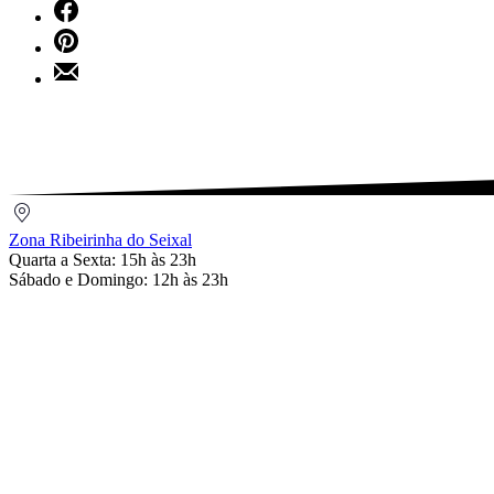
Share
X
on
Share
Facebook
on
Share
Pinterest
by
Email
Zona
Ribeirinha
Zona Ribeirinha do Seixal
do
Quarta a Sexta: 15h às 23h
Seixal
Sábado e Domingo: 12h às 23h