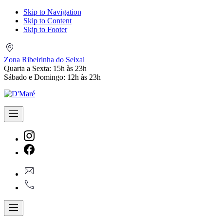
Skip to Navigation
Skip to Content
Skip to Footer
Zona
Ribeirinha
Zona Ribeirinha do Seixal
do
Quarta a Sexta: 15h às 23h
Seixal
Sábado e Domingo: 12h às 23h
Navigation
New
Window
New
geral@dmare.pt
Window
917774486
Navigation