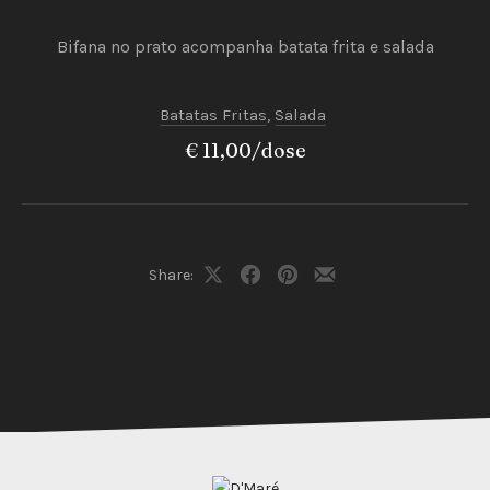
Bifana no prato acompanha batata frita e salada
Batatas Fritas
,
Salada
€ 11,00/dose
PREVIOUS
NEX
Share:
Share
Share
Share
Share
on
on
on
by
X
Facebook
Pinterest
Email