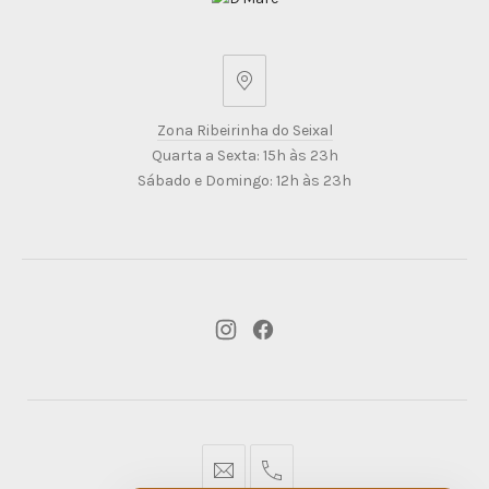
Zona
Ribeirinha
Zona Ribeirinha do Seixal
do
Quarta a Sexta: 15h às 23h
Seixal
Sábado e Domingo: 12h às 23h
New
New
Window
Window
geral@dmare.pt
917774486