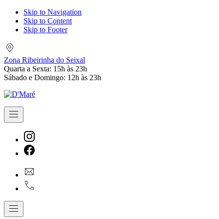
Skip to Navigation
Skip to Content
Skip to Footer
Zona
Ribeirinha
Zona Ribeirinha do Seixal
do
Quarta a Sexta: 15h às 23h
Seixal
Sábado e Domingo: 12h às 23h
Navigation
New
Window
New
geral@dmare.pt
Window
917774486
Navigation