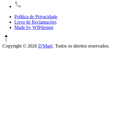
917774486
Política de Privacidade
Livro de Reclamações
Made by WIPdesign
Copyright © 2026
D'Maré
. Todos os direitos reservados.
WordPress
Theme
by
FORQY
New
Window