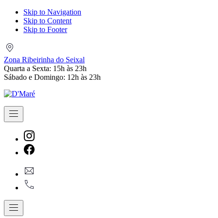
Skip to Navigation
Skip to Content
Skip to Footer
Zona
Ribeirinha
Zona Ribeirinha do Seixal
do
Quarta a Sexta: 15h às 23h
Seixal
Sábado e Domingo: 12h às 23h
Navigation
New
Window
New
geral@dmare.pt
Window
917774486
Navigation