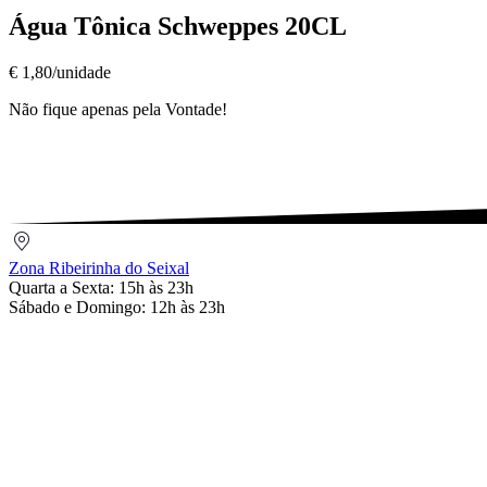
20CL
Águas
,
Água Tônica Schweppes 20CL
Água
Tônica
€ 1,80/unidade
Schweppes
20CL
Não fique apenas pela Vontade!
€
1,80/unidade
Zona
Ribeirinha
Zona Ribeirinha do Seixal
do
Quarta a Sexta: 15h às 23h
Seixal
Sábado e Domingo: 12h às 23h