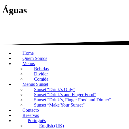
Águas
Home
Quem Somos
Menus
Bebidas
Divider
Comida
Menus Sunset
Sunset “Drink’s Only”
Sunset “Drink’s and Finger Food”
Sunset “Drink’s, Finger Food and Dinner”
Sunset “Make Your Sunset”
Contacto
Reservas
Português
English (UK)