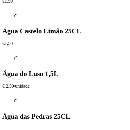
€1,50
Luso
0,5
L
€1,50
Águas
,
Água Castelo Limão 25CL
Água
Castelo
€1,50
Limão
25CL
€1,50
Águas
,
Água do Luso 1,5L
Água
do
€ 2,50/unidade
Luso
1,5L
€
2,50/unidade
Águas
,
Água das Pedras 25CL
Água
das