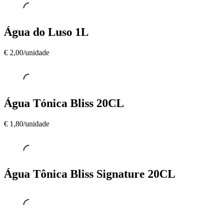
Pedras
25CL
Águas
,
Água do Luso 1L
Água
do
€ 2,00/unidade
Luso
1L
€
2,00/unidade
Águas
,
Água Tónica Bliss 20CL
Água
Tónica
€ 1,80/unidade
Bliss
20CL
€
1,80/unidade
Águas
,
Água Tônica Bliss Signature 20CL
Água
Tônica
Bliss
Signature