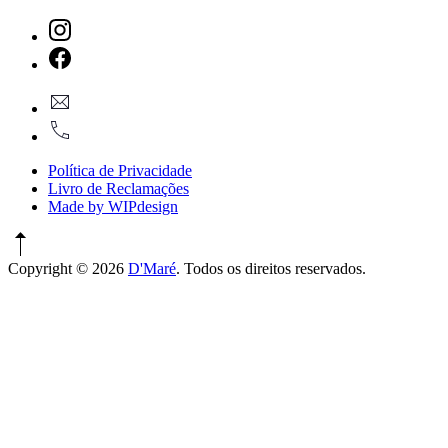
New
Window
New
geral@dmare.pt
Window
917774486
Política de Privacidade
Livro de Reclamações
Made by WIPdesign
Copyright © 2026
D'Maré
. Todos os direitos reservados.
WordPress
Theme
by
FORQY
New
Window