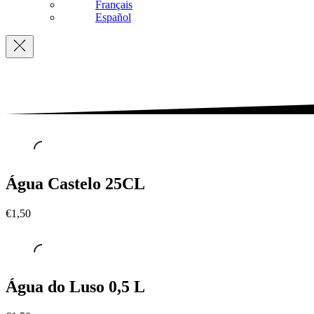
Français
Español
Navigation
Águas
,
Água Castelo 25CL
Água
Castelo
€1,50
25CL
€1,50
Águas
,
Água do Luso 0,5 L
Água
do