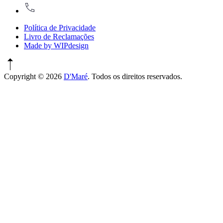
917774486
Política de Privacidade
Livro de Reclamações
Made by WIPdesign
Copyright © 2026
D'Maré
. Todos os direitos reservados.
WordPress
Theme
by
FORQY
New
Window