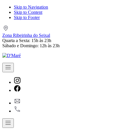
Skip to Navigation
Skip to Content
Skip to Footer
Zona
Ribeirinha
Zona Ribeirinha do Seixal
do
Quarta a Sexta: 15h às 23h
Seixal
Sábado e Domingo: 12h às 23h
Navigation
New
Window
New
geral@dmare.pt
Window
917774486
Navigation