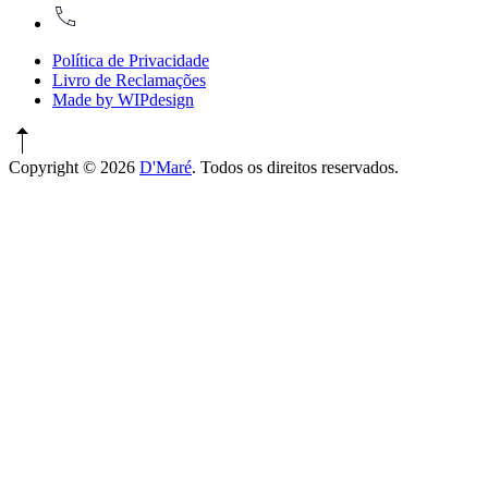
917774486
Política de Privacidade
Livro de Reclamações
Made by WIPdesign
Copyright © 2026
D'Maré
. Todos os direitos reservados.
WordPress
Theme
by
FORQY
New
Window