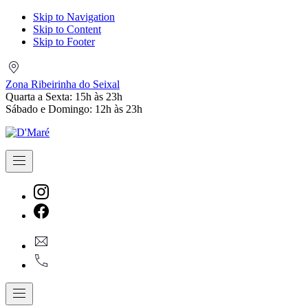
Skip to Navigation
Skip to Content
Skip to Footer
Zona
Ribeirinha
Zona Ribeirinha do Seixal
do
Quarta a Sexta: 15h às 23h
Seixal
Sábado e Domingo: 12h às 23h
Navigation
New
Window
New
geral@dmare.pt
Window
917774486
Navigation