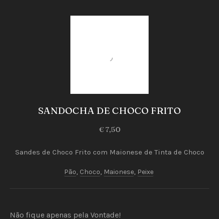
Peixe
SANDOCHA DE CHOCO FRITO
SANDOCHA
€ 7,50
DE
CHOCO
Sandes de Choco Frito com Maionese de Tinta de Choco
FRITO
Pão
,
Choco
,
Maionese
,
Peixe
€
7,50
Não fique apenas pela Vontade!